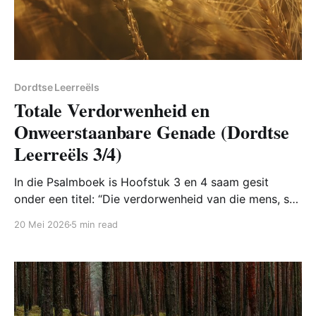
Dordtse Leerreëls
Totale Verdorwenheid en
Onweerstaanbare Genade (Dordtse
Leerreëls 3/4)
In die Psalmboek is Hoofstuk 3 en 4 saam gesit
onder een titel: “Die verdorwenheid van die mens, sy
bekering tot God en die wyse waarop dit plaasvind”.
20 Mei 2026
5 min read
Nou hoekom is die twee onderwerpe saam onder een
hoofstuk?