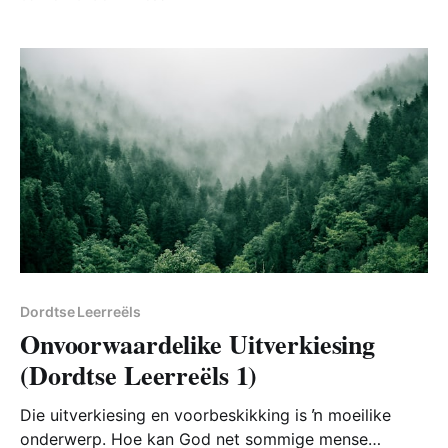
Onse Vader afsluit. Maar watter waarde het die
woordjie "amen" in die praktyk van jou gebede?
Dordtse Leerreëls
Onvoorwaardelike Uitverkiesing
(Dordtse Leerreëls 1)
Die uitverkiesing en voorbeskikking is ŉ moeilike
onderwerp. Hoe kan God net sommige mense