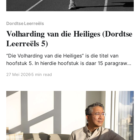
Dordtse Leerreëls
Volharding van die Heiliges (Dordtse
Leerreëls 5)
“Die Volharding van die Heiliges” is die titel van
hoofstuk 5. In hierdie hoofstuk is daar 15 paragrawe
oor die sondeval van die mens en ook hoe God ons
27 Mei 2026
5 min read
deur sy genade red.