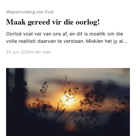
Wapenrusting van God
Maak gereed vir die oorlog!
Oorloë voel ver van ons af, en dit is moeilik om die
volle realiteit daarvan te verstaan. Miskien het jy al
Gladiator of ‘n soortgelyke film gekyk, miskien sien jy
24 Jun 2026
4 min read
foto’s en video’s van oorloë op die Internet, of
miskien kom jy agter jou beursie is leër nadat jy jou
kar volgemaak het...