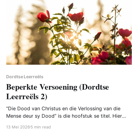
Dordtse Leerreëls
Beperkte Versoening (Dordtse
Leerreëls 2)
“Die Dood van Christus en die Verlossing van die
Mense deur sy Dood” is die hoofstuk se titel. Hier
word die dood van Christus en hoe ons daarna moet
13 Mei 2026
5 min read
kyk in 9 paragrawe uitgelê.