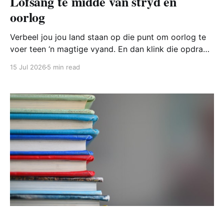
Lofsang te midde van stryd en
oorlog
Verbeel jou jou land staan op die punt om oorlog te
voer teen ‘n magtige vyand. En dan klink die opdrag
van die generaal deur die laer: “Ons sterkste
15 Jul 2026
5 min read
gewapende manne gaan nie op die voorpunt uittrek
nie, maar die sangers gaan op die voorpunt uittrek
om lofliedere tot eer van die HERE te sing.”