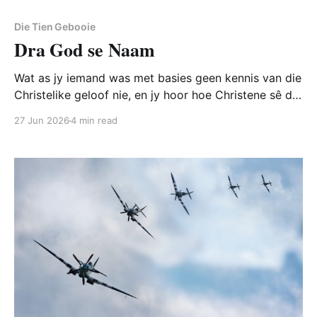
Die Tien Gebooie
Dra God se Naam
Wat as jy iemand was met basies geen kennis van die
Christelike geloof nie, en jy hoor hoe Christene sê dat
dit jou geloofsplig is om vir Trump te stem, of dat dit
27 Jun 2026
4 min read
God self is wat Amerika help om Iran aan te val?