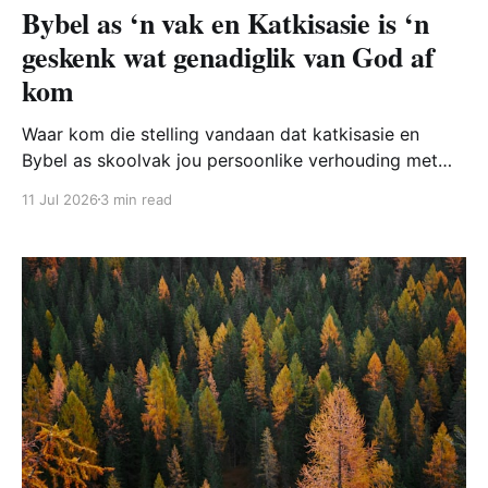
Bybel as ‘n vak en Katkisasie is ‘n
geskenk wat genadiglik van God af
kom
Waar kom die stelling vandaan dat katkisasie en
Bybel as skoolvak jou persoonlike verhouding met
God skade aandoen? In die hedendaagse wêreld van
11 Jul 2026
3 min read
die jeug, ontstaan dikwels die vraag of die
gestruktuureerde aanbieding van die Bybel as ’n
akademiese vak of katkisasieles, die persoonlike
verhouding met God kan benadeel. Hierdie