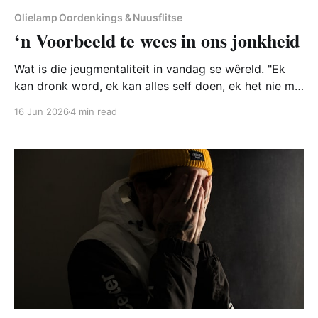
Olielamp Oordenkings & Nuusflitse
‘n Voorbeeld te wees in ons jonkheid
Wat is die jeugmentaliteit in vandag se wêreld. "Ek
kan dronk word, ek kan alles self doen, ek het nie my
ouers nodig nie." Dan word jy dalk deur die polisie
16 Jun 2026
4 min read
gevang. Vir baie jongmense lyk die lewe soos een
groot partytjie. Geniet jou jonkheid soveel as wat jy
kan.