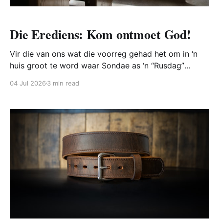
Die Erediens: Kom ontmoet God!
Vir die van ons wat die voorreg gehad het om in ‘n
huis groot te word waar Sondae as ‘n “Rusdag”
deurgebring is, kan hierdie spesifieke dag sy ware
04 Jul 2026
3 min read
betekenis en waarde, as gevolg van gewoonte,
verloor. Saterdagaande moet mens nie te laat gaan
slaap nie, want jy moet Sondag