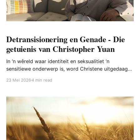
Detransisionering en Genade - Die
getuienis van Christopher Yuan
In ‘n wêreld waar identiteit en seksualitiet ‘n
sensitiewe onderwerp is, word Christene uitgedaag
om vas te staan in wat die Skrif vir ons leer, maar
23 Mei 2026
4 min read
ook om op dieselfde tyd liefdevol op te tree. Hierdie
onderwerp raak mense diep en kan nie oppervlakkig
hanteer word nie. Die Skrif leer