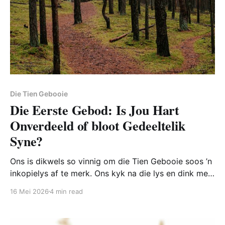
Die Tien Gebooie
Die Eerste Gebod: Is Jou Hart
Onverdeeld of bloot Gedeeltelik
Syne?
Ons is dikwels so vinnig om die Tien Gebooie soos ’n
inkopielys af te merk. Ons kyk na die lys en dink met
selfvoldaanheid: "Ek steel nie, ek het nog nooit
16 Mei 2026
4 min read
moord gepleeg nie, en ek eer my ouers." Wanneer ons
by die heel eerste gebod kom – “Jy