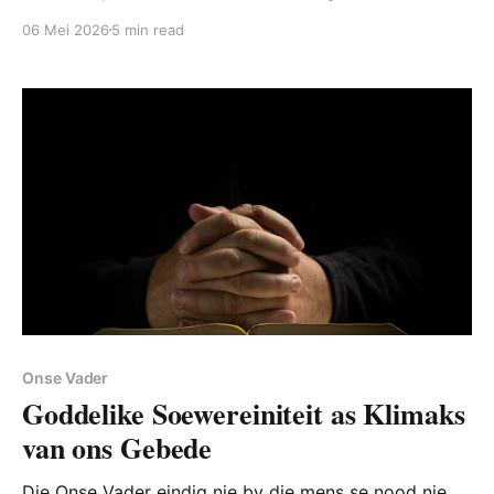
uitverkies en nie ander nie? Is dit regverdig teenoor
06 Mei 2026
5 min read
die wat nie uitverkies is nie?
Onse Vader
Goddelike Soewereiniteit as Klimaks
van ons Gebede
Die Onse Vader eindig nie by die mens se nood nie,