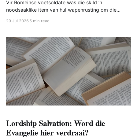
Vir Romeinse voetsoldate was die skild ‘n
noodsaaklike item van hul wapenrusting om die
vlieënde en vurige pyle te weerstaan. Op dieselfde
29 Jul 2026
5 min read
wyse roep Paulus gelowiges op om die skild van
geloof op te neem om die vurige pyle van die Bose te
weerstaan. Maar wat is hierdie skild van geloof?
Lordship Salvation: Word die
Evangelie hier verdraai?