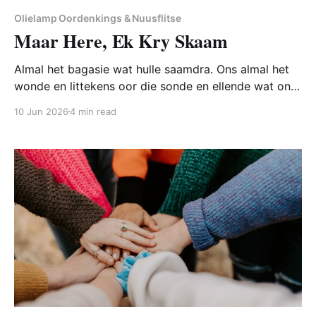
Olielamp Oordenkings & Nuusflitse
Maar Here, Ek Kry Skaam
Almal het bagasie wat hulle saamdra. Ons almal het
wonde en littekens oor die sonde en ellende wat ons
meegemaak het of steeds bly ervaar. Hierdie merke
10 Jun 2026
4 min read
weeg swaar, en ons kry skaam oor hulle. “Hoe kan ek
van die skaamte ontslae raak?”