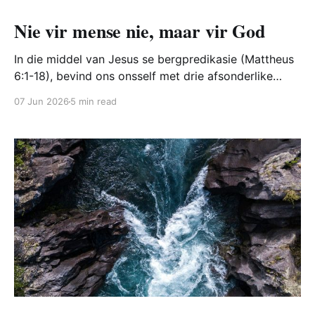
Nie vir mense nie, maar vir God
In die middel van Jesus se bergpredikasie (Mattheus
6:1-18), bevind ons onsself met drie afsonderlike
aspekte van ‘n Christelike leefstyl: liefdadigheid
07 Jun 2026
5 min read
bewys, gebed, en vas. Hoe doen ons dit en hoe
verskil dit van die wêreldse beeld?