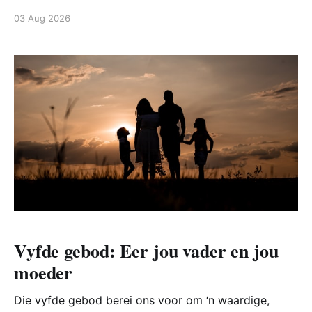
vyandig teenoor geloof staan? Hierdie episode gee
03 Aug 2026
riglyne, stories en insigte oor wat dit beteken om
sout en lig te wees – nie net met
Vyfde gebod: Eer jou vader en jou
moeder
Die vyfde gebod berei ons voor om ‘n waardige,