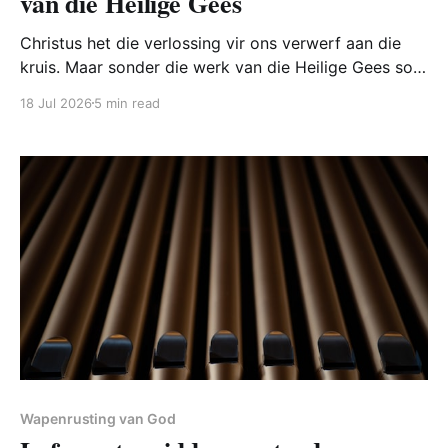
van die Heilige Gees
Christus het die verlossing vir ons verwerf aan die
kruis. Maar sonder die werk van die Heilige Gees sou
ons nooit daaraan deel gekry het nie. Vandag merk
18 Jul 2026
5 min read
ons dat daar by sekere Charismatiese- en
Pinksterbewegings ‘n onderskeid tussen bekering en
die ontvangs van die Heilige Gees gemaak word.
Volgens
Wapenrusting van God