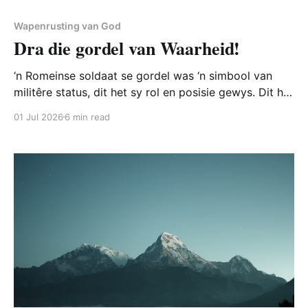
Wapenrusting van God
Dra die gordel van Waarheid!
‘n Romeinse soldaat se gordel was ‘n simbool van
militêre status, dit het sy rol en posisie gewys. Dit het
sy identiteit as soldaat sigbaar gemaak. In Efesiërs 6
01 Jul 2026
6 min read
word hierdie gordel die rol van waarheid gegee wat
gaan oor die waarheid van God soos Hy Homself in
Christus en sy Woord openbaar.