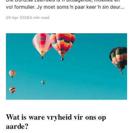
vol formulier. Jy moet soms ŉ paar keer ŉ sin deur
lees voordat jy dit verstaan. Amper elke paragraaf lei
29 Apr 2026
5 min read
na vrae waaroor mens gou kan wonder. In hierdie
oordenking kyk ons na die konteks rondom die
sinode van Dordt.
Wat is ware vryheid vir ons op
aarde?