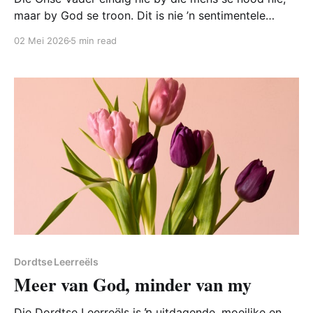
maar by God se troon. Dit is nie ’n sentimentele
afsluiting nie, maar ’n teologiese uitspraak van
02 Mei 2026
5 min read
absolute soewereiniteit. Die woorde: “Want aan U
behoort die koninkryk en die krag en die heerlikheid
tot in ewigheid,” is nie bloot
Dordtse Leerreëls
Meer van God, minder van my
Die Dordtse Leerreëls is ŉ uitdagende, moeilike en