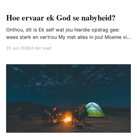
Hoe ervaar ek God se nabyheid?
Onthou, dit is Ek self wat jou hierdie opdrag gee:
wees sterk en vertrou My met alles in jou! Moenie vir
iets of iemand skrik of bang wees nie, want Ek, die
20 Jun 2026
3 min read
Here jou God, is by jou waar jy ook al gaan.