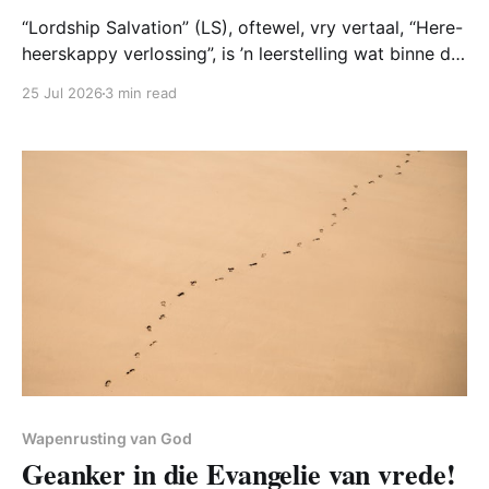
“Lordship Salvation” (LS), oftewel, vry vertaal, “Here-
heerskappy verlossing”, is ’n leerstelling wat binne die
Christelike en die gereformeerde wêreld debat
25 Jul 2026
3 min read
veroorsaak. Dit word dikwels voorgestel as ’n dieper
en meer toegewyde verstaan van geloof. Volgens
hierdie leer is reddende geloof nie bloot vertroue in
Jesus Christus nie, maar sluit
Wapenrusting van God
Geanker in die Evangelie van vrede!