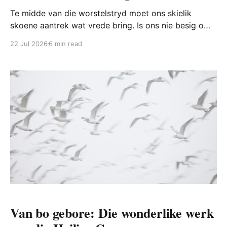
Te midde van die worstelstryd moet ons skielik
skoene aantrek wat vrede bring. Is ons nie besig om
te veg vir die waarheid nie (die gordel)? Om die
22 Jul 2026
6 min read
Satan geen plek in ons hart te gee nie (die
borswapen)? Hoekom is vrede ter sprake hier?
Van bo gebore: Die wonderlike werk