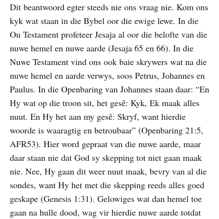
Dit beantwoord egter steeds nie ons vraag nie. Kom ons
kyk wat staan in die Bybel oor die ewige lewe. In die
Ou Testament profeteer Jesaja al oor die belofte van die
nuwe hemel en nuwe aarde (Jesaja 65 en 66). In die
Nuwe Testament vind ons ook baie skrywers wat na die
nuwe hemel en aarde verwys, soos Petrus, Johannes en
Paulus. In die Openbaring van Johannes staan daar: “En
Hy wat op die troon sit, het gesê: Kyk, Ek maak alles
nuut. En Hy het aan my gesê: Skryf, want hierdie
woorde is waaragtig en betroubaar” (Openbaring 21:5,
AFR53). Hier word gepraat van die nuwe aarde, maar
daar staan nie dat God sy skepping tot niet gaan maak
nie. Nee, Hy gaan dit weer nuut maak, bevry van al die
sondes, want Hy het met die skepping reeds alles goed
geskape (Genesis 1:31). Gelowiges wat dan hemel toe
gaan na hulle dood, wag vir hierdie nuwe aarde totdat