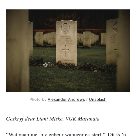
Photo by 
Alexander Andrews
 / 
Unsplash
Geskryf deur Liani Miske, VGK Maranata
“Wat gaan met my gebeur wanneer ek sterf?” Dit is ‘n