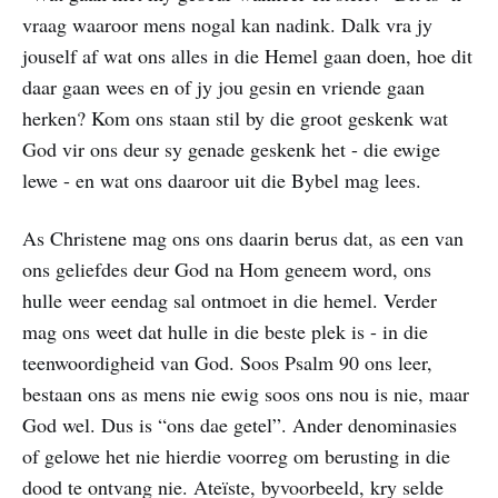
vraag waaroor mens nogal kan nadink. Dalk vra jy
jouself af wat ons alles in die Hemel gaan doen, hoe dit
daar gaan wees en of jy jou gesin en vriende gaan
herken? Kom ons staan stil by die groot geskenk wat
God vir ons deur sy genade geskenk het - die ewige
lewe - en wat ons daaroor uit die Bybel mag lees.
As Christene mag ons ons daarin berus dat, as een van
ons geliefdes deur God na Hom geneem word, ons
hulle weer eendag sal ontmoet in die hemel. Verder
mag ons weet dat hulle in die beste plek is - in die
teenwoordigheid van God. Soos Psalm 90 ons leer,
bestaan ons as mens nie ewig soos ons nou is nie, maar
God wel. Dus is “ons dae getel”. Ander denominasies
of gelowe het nie hierdie voorreg om berusting in die
dood te ontvang nie. Ateïste, byvoorbeeld, kry selde