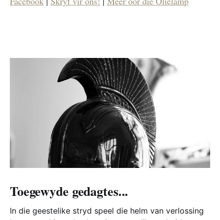
Facebook
|
Skryf vir ons!
|
Meer oor die Olielamp
Toegewyde gedagtes...
In die geestelike stryd speel die helm van verlossing