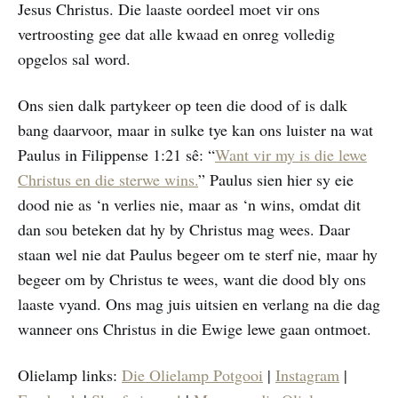
Jesus Christus. Die laaste oordeel moet vir ons
vertroosting gee dat alle kwaad en onreg volledig
opgelos sal word.
Ons sien dalk partykeer op teen die dood of is dalk
bang daarvoor, maar in sulke tye kan ons luister na wat
Paulus in Filippense 1:21 sê: “
Want vir my is die lewe
Christus en die sterwe wins.
” Paulus sien hier sy eie
dood nie as ‘n verlies nie, maar as ‘n wins, omdat dit
dan sou beteken dat hy by Christus mag wees. Daar
staan wel nie dat Paulus begeer om te sterf nie, maar hy
begeer om by Christus te wees, want die dood bly ons
laaste vyand. Ons mag juis uitsien en verlang na die dag
wanneer ons Christus in die Ewige lewe gaan ontmoet.
Olielamp links:
Die Olielamp Potgooi
|
Instagram
|