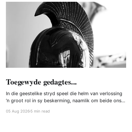
Toegewyde gedagtes...
In die geestelike stryd speel die helm van verlossing
‘n groot rol in sy beskerming, naamlik om beide ons
hart en verstand te bewaar teen die Bose. Hoe doen
05 Aug 2026
5 min read
die Bose dit? Watter hoop is daar vir ons? Hoe trek
ons die helm van verlossing aan?