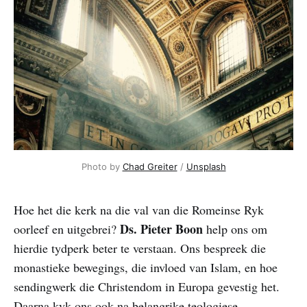
Photo by 
Chad Greiter
 / 
Unsplash
Hoe het die kerk na die val van die Romeinse Ryk
Ds. Pieter Boon
oorleef en uitgebrei?
help ons om
hierdie tydperk beter te verstaan. Ons bespreek die
monastieke bewegings, die invloed van Islam, en hoe
sendingwerk die Christendom in Europa gevestig het.
Daarna kyk ons ook na belangrike teologiese