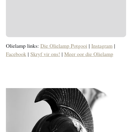
Olielamp links:
Die Olielamp Potgooi
|
Instagram
|
Facebook
|
Skryf vir ons!
|
Meer oor die Olielamp