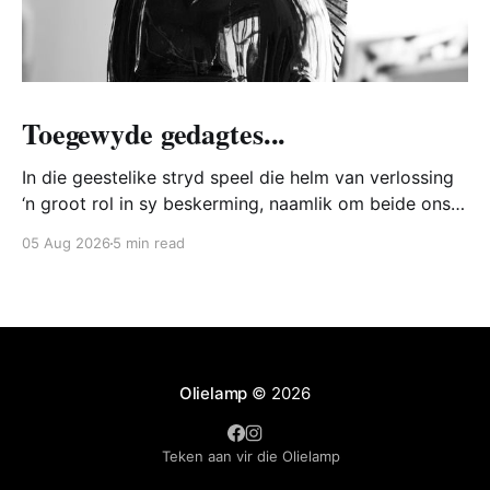
Toegewyde gedagtes...
In die geestelike stryd speel die helm van verlossing
‘n groot rol in sy beskerming, naamlik om beide ons
hart en verstand te bewaar teen die Bose. Hoe doen
05 Aug 2026
5 min read
die Bose dit? Watter hoop is daar vir ons? Hoe trek
ons die helm van verlossing aan?
Olielamp
© 2026
Teken aan vir die Olielamp