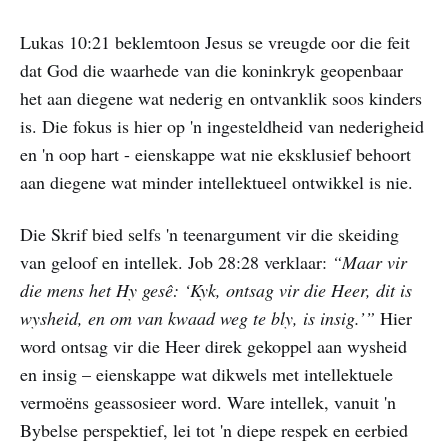
Lukas 10:21 beklemtoon Jesus se vreugde oor die feit
dat God die waarhede van die koninkryk geopenbaar
het aan diegene wat nederig en ontvanklik soos kinders
is. Die fokus is hier op 'n ingesteldheid van nederigheid
en 'n oop hart - eienskappe wat nie eksklusief behoort
aan diegene wat minder intellektueel ontwikkel is nie.
Die Skrif bied selfs 'n teenargument vir die skeiding
van geloof en intellek. Job 28:28 verklaar:
“Maar vir
die mens het Hy gesê: ‘Kyk, ontsag vir die Heer, dit is
wysheid, en om van kwaad weg te bly, is insig.’”
Hier
word ontsag vir die Heer direk gekoppel aan wysheid
en insig – eienskappe wat dikwels met intellektuele
vermoëns geassosieer word. Ware intellek, vanuit 'n
Bybelse perspektief, lei tot 'n diepe respek en eerbied