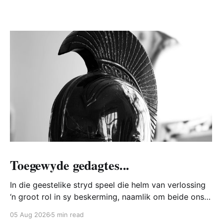
Toegewyde gedagtes...
In die geestelike stryd speel die helm van verlossing
‘n groot rol in sy beskerming, naamlik om beide ons
hart en verstand te bewaar teen die Bose. Hoe doen
05 Aug 2026
5 min read
die Bose dit? Watter hoop is daar vir ons? Hoe trek