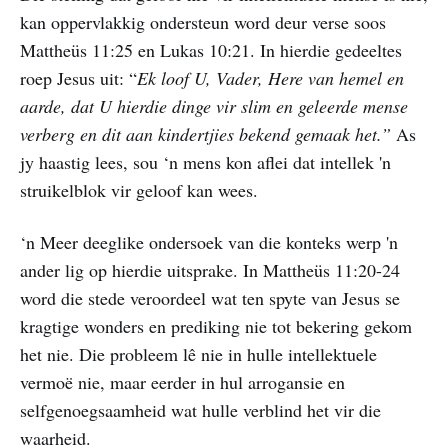
kan oppervlakkig ondersteun word deur verse soos
Mattheüs 11:25 en Lukas 10:21. In hierdie gedeeltes
roep Jesus uit: “
Ek loof U, Vader, Here van hemel en
aarde, dat U hierdie dinge vir slim en geleerde mense
verberg en dit aan kindertjies bekend gemaak het.”
As
jy haastig lees, sou ‘n mens kon aflei dat intellek 'n
struikelblok vir geloof kan wees.
‘n Meer deeglike ondersoek van die konteks werp 'n
ander lig op hierdie uitsprake. In Mattheüs 11:20-24
word die stede veroordeel wat ten spyte van Jesus se
kragtige wonders en prediking nie tot bekering gekom
het nie. Die probleem lê nie in hulle intellektuele
vermoë nie, maar eerder in hul arrogansie en
selfgenoegsaamheid wat hulle verblind het vir die
waarheid.