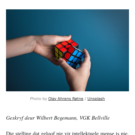
Photo by 
Olav Ahrens Røtne
 / 
Unsplash
Geskryf deur Wilbert Begemann, VGK Bellville
Die stelling dat geloof nie vir intellektuele mense is nie,