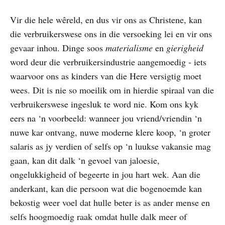
Vir die hele wêreld, en dus vir ons as Christene, kan
die verbruikerswese ons in die versoeking lei en vir ons
gevaar inhou. Dinge soos
materialisme
en
gierigheid
word deur die verbruikersindustrie aangemoedig - iets
waarvoor ons as kinders van die Here versigtig moet
wees. Dit is nie so moeilik om in hierdie spiraal van die
verbruikerswese ingesluk te word nie. Kom ons kyk
eers na ‘n voorbeeld: wanneer jou vriend/vriendin ‘n
nuwe kar ontvang, nuwe moderne klere koop, ‘n groter
salaris as jy verdien of selfs op ‘n luukse vakansie mag
gaan, kan dit dalk ‘n gevoel van jaloesie,
ongelukkigheid of begeerte in jou hart wek. Aan die
anderkant, kan die persoon wat die bogenoemde kan
bekostig weer voel dat hulle beter is as ander mense en
selfs hoogmoedig raak omdat hulle dalk meer of