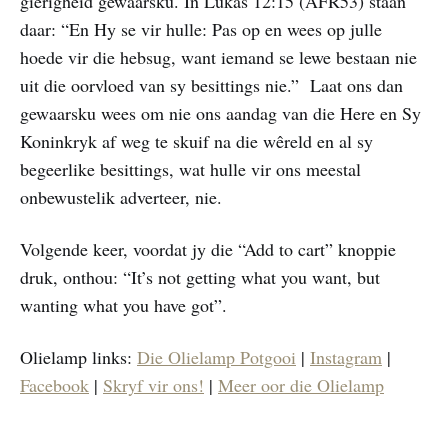
gierigheid gewaarsku. In Lukas 12:15 (AFR53) staan
daar: “En Hy se vir hulle: Pas op en wees op julle
hoede vir die hebsug, want iemand se lewe bestaan nie
uit die oorvloed van sy besittings nie.” Laat ons dan
gewaarsku wees om nie ons aandag van die Here en Sy
Koninkryk af weg te skuif na die wêreld en al sy
begeerlike besittings, wat hulle vir ons meestal
onbewustelik adverteer, nie.
Volgende keer, voordat jy die “Add to cart” knoppie
druk, onthou: “It’s not getting what you want, but
wanting what you have got”.
Olielamp links:
Die Olielamp Potgooi
|
Instagram
|
Facebook
|
Skryf vir ons!
|
Meer oor die Olielamp