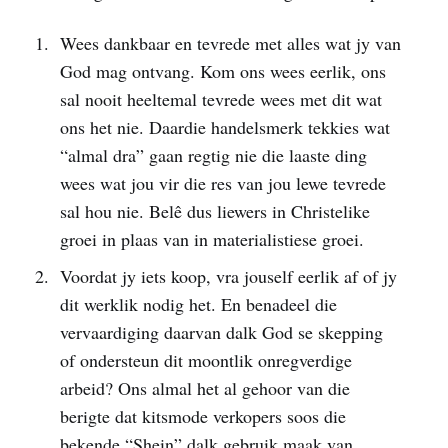
Wees dankbaar en tevrede met alles wat jy van
God mag ontvang. Kom ons wees eerlik, ons
sal nooit heeltemal tevrede wees met dit wat
ons het nie. Daardie handelsmerk tekkies wat
“almal dra” gaan regtig nie die laaste ding
wees wat jou vir die res van jou lewe tevrede
sal hou nie. Belê dus liewers in Christelike
groei in plaas van in materialistiese groei.
Voordat jy iets koop, vra jouself eerlik af of jy
dit werklik nodig het. En benadeel die
vervaardiging daarvan dalk God se skepping
of ondersteun dit moontlik onregverdige
arbeid? Ons almal het al gehoor van die
berigte dat kitsmode verkopers soos die
bekende “Shein” dalk gebruik maak van