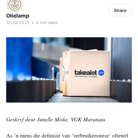
Share
Olielamp
12 Jul 2025
•
4 min read
Geskryf deur Junelle Miske, VGK Maranata
As ‘n mens die definisie van ‘verbruikerswese’ oftewel