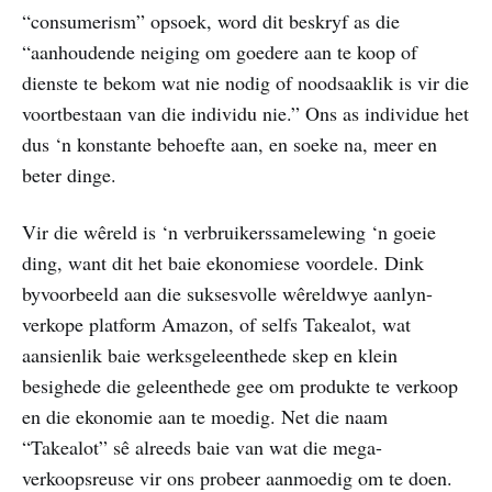
“consumerism” opsoek, word dit beskryf as die
“aanhoudende neiging om goedere aan te koop of
dienste te bekom wat nie nodig of noodsaaklik is vir die
voortbestaan van die individu nie.” Ons as individue het
dus ‘n konstante behoefte aan, en soeke na, meer en
beter dinge.
Vir die wêreld is ‘n verbruikerssamelewing ‘n goeie
ding, want dit het baie ekonomiese voordele. Dink
byvoorbeeld aan die suksesvolle wêreldwye aanlyn-
verkope platform Amazon, of selfs Takealot, wat
aansienlik baie werksgeleenthede skep en klein
besighede die geleenthede gee om produkte te verkoop
en die ekonomie aan te moedig. Net die naam
“Takealot” sê alreeds baie van wat die mega-
verkoopsreuse vir ons probeer aanmoedig om te doen.