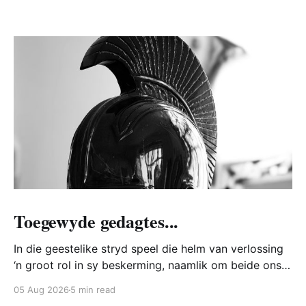
Toegewyde gedagtes...
In die geestelike stryd speel die helm van verlossing
‘n groot rol in sy beskerming, naamlik om beide ons
hart en verstand te bewaar teen die Bose. Hoe doen
05 Aug 2026
5 min read
die Bose dit? Watter hoop is daar vir ons? Hoe trek