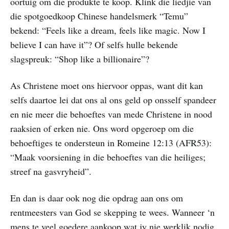
oortuig om die produkte te koop. Klink die liedjie van
die spotgoedkoop Chinese handelsmerk “Temu”
bekend: “Feels like a dream, feels like magic. Now I
believe I can have it”? Of selfs hulle bekende
slagspreuk: “Shop like a billionaire”?
As Christene moet ons hiervoor oppas, want dit kan
selfs daartoe lei dat ons al ons geld op onsself spandeer
en nie meer die behoeftes van mede Christene in nood
raaksien of erken nie. Ons word opgeroep om die
behoeftiges te ondersteun in Romeine 12:13 (AFR53):
“Maak voorsiening in die behoeftes van die heiliges;
streef na gasvryheid”.
En dan is daar ook nog die opdrag aan ons om
rentmeesters van God se skepping te wees. Wanneer ‘n
mens te veel goedere aankoop wat jy nie werklik nodig