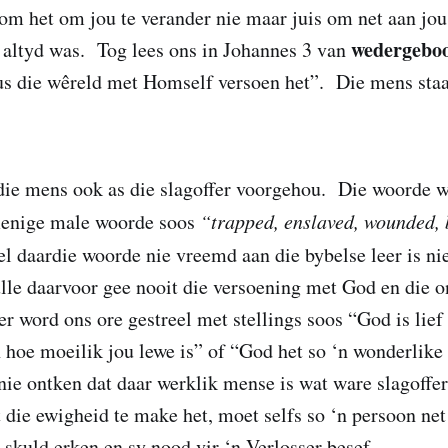
om het om jou te verander nie maar juis om net aan jou
wedergebo
 altyd was. Tog lees ons in Johannes 3 van
us die wêreld met Homself versoen het”. Die mens staa
die mens ook as die slagoffer voorgehou. Die woorde w
 menige male woorde soos
“trapped, enslaved, wounded, 
l daardie woorde nie vreemd aan die bybelse leer is nie
lle daarvoor gee nooit die versoening met God en die 
 word ons ore gestreel met stellings soos “God is lief v
 hoe moeilik jou lewe is” of “God het so ‘n wonderlike 
ie ontken dat daar werklik mense is wat ware slagoffer
die ewigheid te make het, moet selfs so ‘n persoon net
e skuld erken en sy nood vir ‘n Verlosser besef