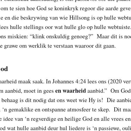
 om te sien hoe God se koninkryk regoor die aarde geve
ie en die beskrywing van wie Hillsong is op hulle webt
lees hulle stellings oor wat hulle glo op hulle webtuist
ons miskien: “klink onskuldig genoeg?” Maar dit is no
te grawe om werklik te verstaan waaroor dit gaan.
God
arheid maak saak. In Johannes 4:24 lees ons (2020 vert
en waarheid
m aanbid, moet in gees
aanbid.” Om God t
behaag is dit nodig dat ons weet wie Hy is! Die aanbi
 ‘n gemaklike en ontspanne atmosfeer te skep. Dit ma
 idee van ‘n regverdige en heilige God en alle vrees e
d wat hulle aanbid deur hul liedere is ‘n passiewe, oul