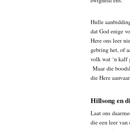
ewigheid ens.
Hulle aanbidding
dat God enige vo
Here ons leer n
gebring het, of 
volk wat ‘n kalf
Maar die boodska
die Here aanvaar
Hillsong en d
Laat ons daarmee
die een leer van