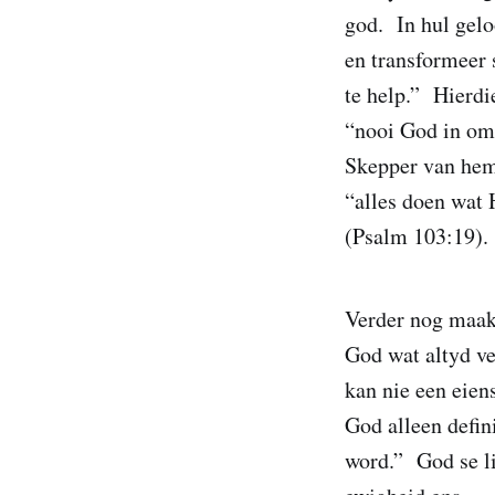
god. In hul gelo
en transformeer 
te help.” Hierdi
“nooi God in om 
Skepper van heme
“alles doen wat 
(Psalm 103:19). 
Verder nog maak
God wat altyd ve
kan nie een eien
God alleen defini
word.” God se li