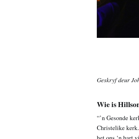
Geskryf deur Jo
Wie is Hillso
“’n Gesonde kerk
Christelike kerk
het ons ‘n hart v