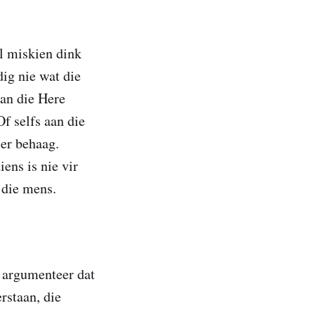
l miskien dink
ig nie wat die
an die Here
f selfs aan die
eer behaag.
ens is nie vir
 die mens.
 argumenteer dat
rstaan, die