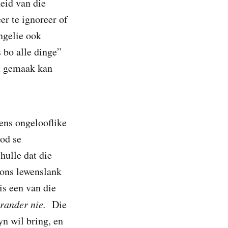
eid van die
er te ignoreer of
ngelie ook
s bo alle dinge”
nd gemaak kan
ens ongelooflike
od se
hulle dat die
ons lewenslank
is een van die
erander nie.
Die
yn wil bring, en