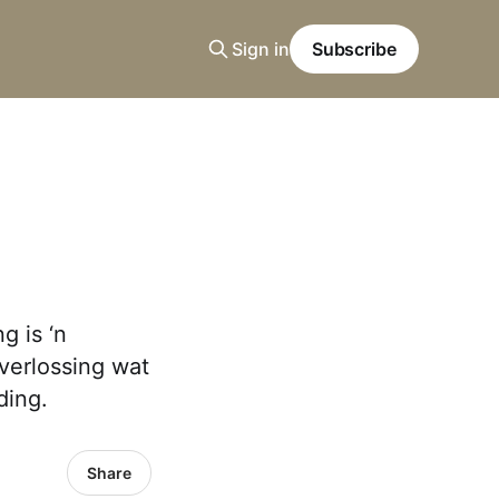
Sign in
Subscribe
g is ‘n
verlossing wat
ding.
Share