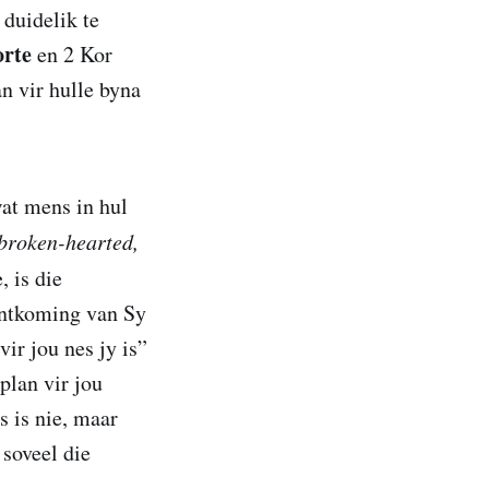
 duidelik te
orte
en 2 Kor
n vir hulle byna
at mens in hul
broken-hearted,
, is die
ontkoming van Sy
ir jou nes jy is”
plan vir jou
s is nie, maar
 soveel die