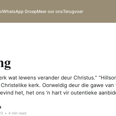
oi
WhatsApp Groep
Meer oor ons
Terugvoer
ng
rk wat lewens verander deur Christus.” “Hillson
Christelike kerk. Oorweldig deur die gawe van 
evind het, het ons ‘n hart vir outentieke aanbid
p
23
•
4 min read