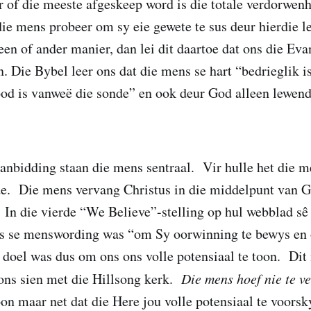
 of die meeste afgeskeep word is die totale verdorwenh
e mens probeer om sy eie gewete te sus deur hierdie le
een of ander manier, dan lei dit daartoe dat ons die Eva
n. Die Bybel leer ons dat die mens se hart “bedrieglik i
ood is vanweë die sonde” en ook deur God alleen lewe
aanbidding staan die mens sentraal. Vir hulle het die m
e. Die mens vervang Christus in die middelpunt van G
 In die vierde “We Believe”-stelling op hul webblad sê 
us se menswording was “om Sy oorwinning te bewys en 
 doel was dus om ons ons volle potensiaal te toon. Dit 
ons sien met die Hillsong kerk.
Die mens hoef nie te v
on maar net dat die Here jou volle potensiaal te voorsk