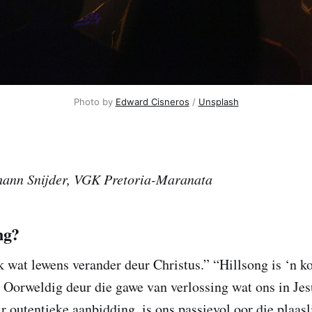
Photo by
Edward Cisneros
/
Unsplash
hann Snijder, VGK Pretoria-Maranata
ng?
 wat lewens verander deur Christus.” “Hillsong is ‘n 
. Oorweldig deur die gawe van verlossing wat ons in Jes
ir outentieke aanbidding, is ons passievol oor die plaasl