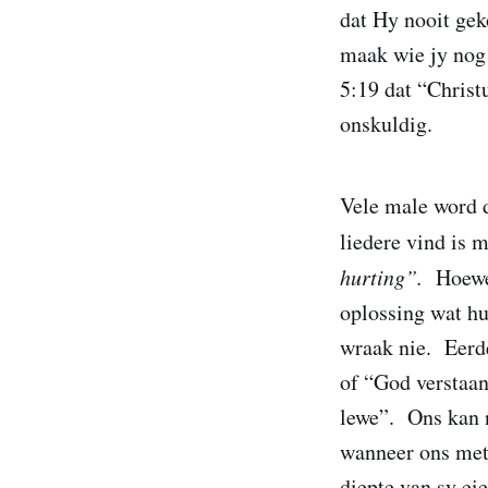
dat Hy nooit gek
maak wie jy nog
5:19 dat “Christ
onskuldig.
Vele male word 
liedere vind is
hurting”.
Hoewe
oplossing wat hu
wraak nie. Eerder
of “God verstaan
lewe”. Ons kan n
wanneer ons met 
diepte van sy ei