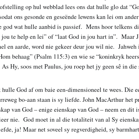
ofstelling op hul webblad lees ons dat hulle glo dat “G
sodat ons gesonde en geseënde lewens kan lei om ander
e god wat hulle aanbid is passief. Mens hoor telkens di
jou te help en lei” of “laat God in jou hart in”. Maar 
l en aarde, word nie gekeer deur jou wil nie. Jahweh 
Hom behaag” (Psalm 115:3) en wie se “koninkryk heers
As Hy, soos met Paulus, jou roep het jy geen sê in die 
 hulle God af om baie een-dimensioneel te wees. Die e
rreweg bo-aan staan is sy liefde. John MacArthur het pr
skap van God – enige eienskap van God – neem en dit is
eer nie. God moet in al die totaliteit van al Sy eienskap
efde, ja! Maar net soveel sy regverdigheid, sy barmhart