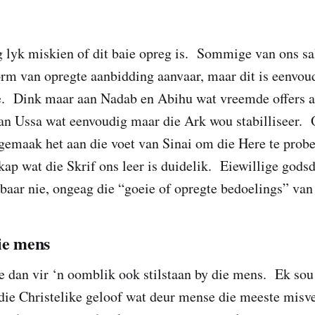
 lyk miskien of dit baie opreg is. Sommige van ons sa
rm van opregte aanbidding aanvaar, maar dit is eenvoud
ie. Dink maar aan Nadab en Abihu wat vreemde offers a
aan Ussa wat eenvoudig maar die Ark wou stabilliseer. O
 gemaak het aan die voet van Sinai om die Here te prob
p wat die Skrif ons leer is duidelik. Eiewillige godsdi
baar nie, ongeag die “goeie of opregte bedoelings” van
ie mens
 dan vir ‘n oomblik ook stilstaan by die mens. Ek sou
 die Christelike geloof wat deur mense die meeste misve