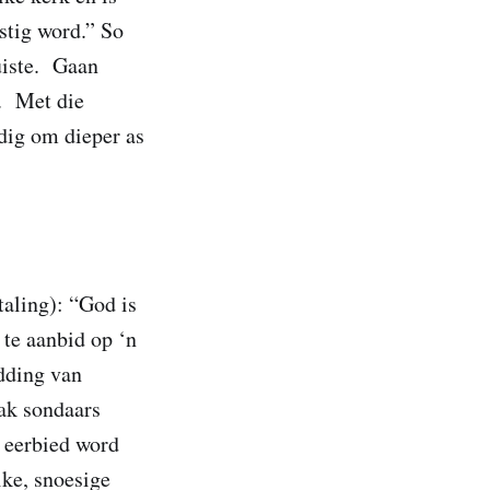
stig word.” So
uiste. Gaan
e. Met die
dig om dieper as
aling): “God is
e aanbid op ‘n
dding van
ak sondaars
n eerbied word
ike, snoesige