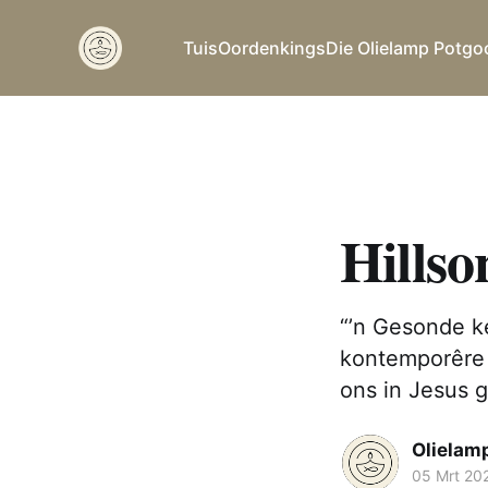
Tuis
Oordenkings
Die Olielamp Potgo
Hillso
“’n Gesonde ke
kontemporêre 
ons in Jesus g
Olielam
05 Mrt 20