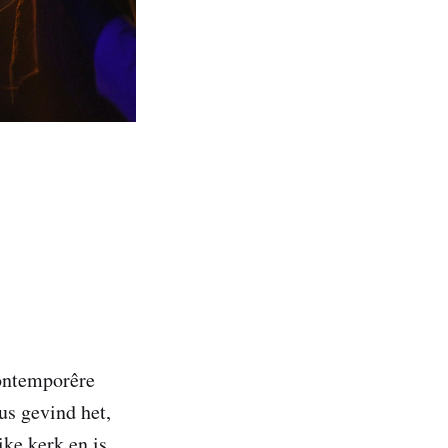
kontemporêre
us gevind het,
ike kerk en is