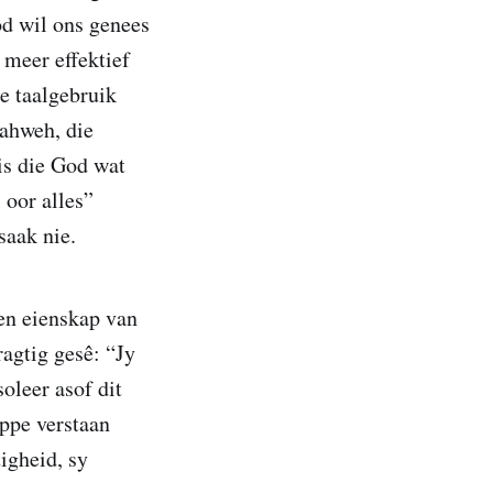
od wil ons genees
 meer effektief
e taalgebruik
Jahweh, die
is die God wat
 oor alles”
saak nie.
en eienskap van
agtig gesê: “Jy
oleer asof dit
pe verstaan ​​
igheid, sy