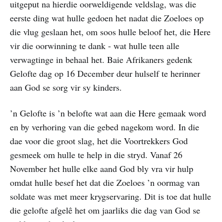
uitgeput na hierdie oorweldigende veldslag, was die
eerste ding wat hulle gedoen het nadat die Zoeloes op
die vlug geslaan het, om soos hulle beloof het, die Here
vir die oorwinning te dank - wat hulle teen alle
verwagtinge in behaal het. Baie Afrikaners gedenk
Gelofte dag op 16 December deur hulself te herinner
aan God se sorg vir sy kinders.
’n Gelofte is ’n belofte wat aan die Here gemaak word
en by verhoring van die gebed nagekom word. In die
dae voor die groot slag, het die Voortrekkers God
gesmeek om hulle te help in die stryd. Vanaf 26
November het hulle elke aand God bly vra vir hulp
omdat hulle besef het dat die Zoeloes ’n oormag van
soldate was met meer krygservaring. Dit is toe dat hulle
die gelofte afgelê het om jaarliks die dag van God se