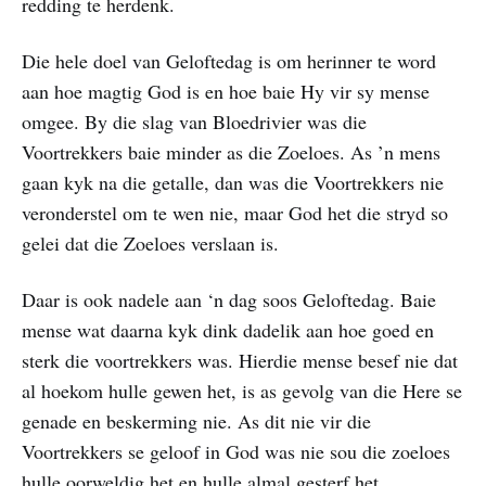
redding te herdenk.
Die hele doel van Geloftedag is om herinner te word
aan hoe magtig God is en hoe baie Hy vir sy mense
omgee. By die slag van Bloedrivier was die
Voortrekkers baie minder as die Zoeloes. As ’n mens
gaan kyk na die getalle, dan was die Voortrekkers nie
veronderstel om te wen nie, maar God het die stryd so
gelei dat die Zoeloes verslaan is.
Daar is ook nadele aan ‘n dag soos Geloftedag. Baie
mense wat daarna kyk dink dadelik aan hoe goed en
sterk die voortrekkers was. Hierdie mense besef nie dat
al hoekom hulle gewen het, is as gevolg van die Here se
genade en beskerming nie. As dit nie vir die
Voortrekkers se geloof in God was nie sou die zoeloes
hulle oorweldig het en hulle almal gesterf het.