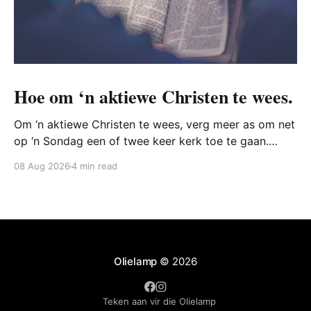
Hoe om ‘n aktiewe Christen te wees.
Om ‘n aktiewe Christen te wees, verg meer as om net
op ‘n Sondag een of twee keer kerk toe te gaan.
Inteendeel, die Bybel vertel ons dat mense gedurig
08 Aug 2026
4 min read
moet streef daarna om soos Christus te wees en
vernuwe te word deur sy werke.
Olielamp
© 2026
Teken aan vir die Olielamp