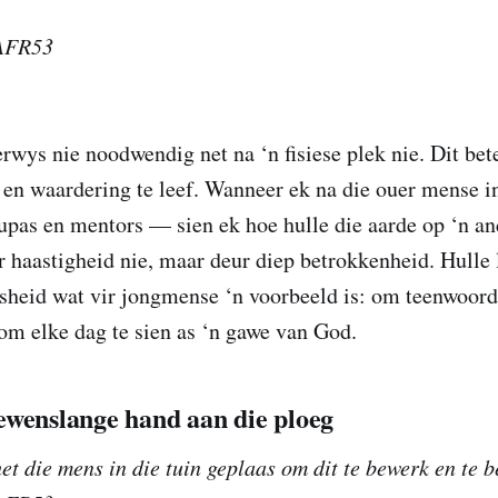
 AFR53
wys nie noodwendig net na ‘n fisiese plek nie. Dit be
en waardering te leef. Wanneer ek na die ouer mense i
pas en mentors — sien ek hoe hulle die aarde op ‘n a
 haastigheid nie, maar deur diep betrokkenheid. Hulle 
sheid wat vir jongmense ‘n voorbeeld is: om teenwoord
n om elke dag te sien as ‘n gawe van God.
ewenslange hand aan die ploeg
t die mens in die tuin geplaas om dit te bewerk en te 