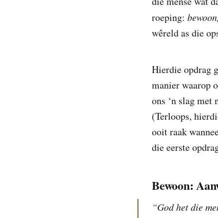
die mense wat da
roeping:
bewoon
wêreld as die op
Hierdie opdrag ge
manier waarop ou
ons ‘n slag met 
(Terloops, hierd
ooit raak wannee
die eerste opdra
Bewoon: Aanw
“God het die men