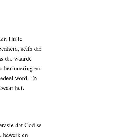
er. Hulle
enheid, selfs die
ns die waarde
n herinnering en
gedeel word. En
bewaar het.
erasie dat God se
, bewerk en