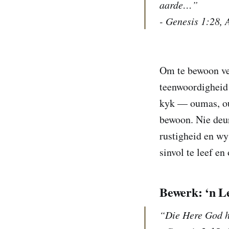
aarde…”
- Genesis 1:28,
Om te bewoon ver
teenwoordigheid 
kyk — oumas, ou
bewoon. Nie deur
rustigheid en wy
sinvol te leef e
Bewerk: ‘n L
“Die Here God he