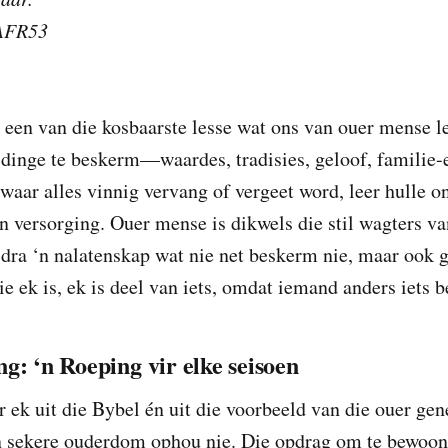
 AFR53
 een van die kosbaarste lesse wat ons van ouer mense le
dinge te beskerm—waardes, tradisies, geloof, familie-e
 waar alles vinnig vervang of vergeet word, leer hulle o
n versorging. Ouer mense is dikwels die stil wagters va
 dra ‘n nalatenskap wat nie net beskerm nie, maar ook 
ie ek is, ek is deel van iets, omdat iemand anders iets 
g: ‘n Roeping vir elke seisoen
 ek uit die Bybel én uit die voorbeeld van die ouer gen
‘n sekere ouderdom ophou nie. Die opdrag om te bewoon