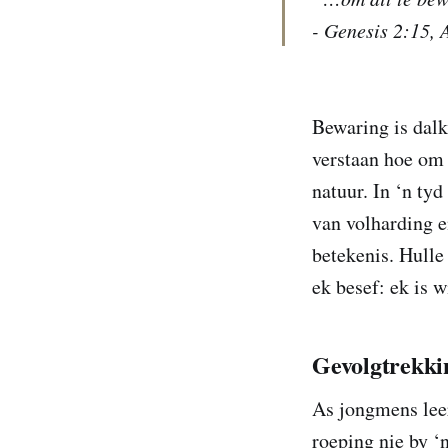
- Genesis 2:15,
Bewaring is dalk
verstaan hoe om 
natuur. In ‘n tyd
van volharding e
betekenis. Hulle
ek besef: ek is w
Gevolgtrekkin
As jongmens leer
roeping nie by 