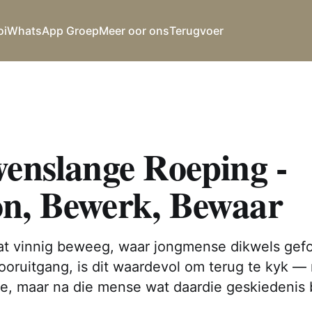
oi
WhatsApp Groep
Meer oor ons
Terugvoer
wenslange Roeping -
n, Bewerk, Bewaar
wat vinnig beweeg, waar jongmense dikwels gefo
ooruitgang, is dit waardevol om terug te kyk — 
ie, maar na die mense wat daardie geskiedenis 