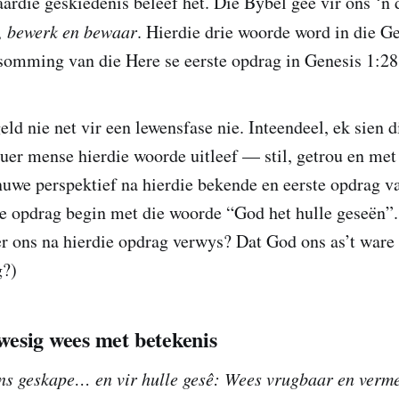
ardie geskiedenis beleef het. Die Bybel gee vir ons ‘n 
, bewerk en bewaar
. Hierdie drie woorde word in die 
somming van die Here se eerste opdrag in Genesis 1:28
ld nie net vir een lewensfase nie. Inteendeel, ek sien di
er mense hierdie woorde uitleef — stil, getrou en met
nuwe perspektief na hierdie bekende en eerste opdrag v
ie opdrag begin met die woorde “God het hulle geseën”..
r ons na hierdie opdrag verwys? Dat God ons as’t ware
g?)
esig wees met betekenis
s geskape… en vir hulle gesê: Wees vrugbaar en verme