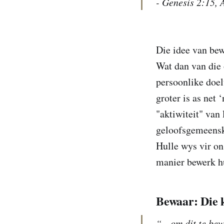
- Genesis 2:15,
Die idee van bew
Wat dan van die 
persoonlike doel
groter is as net
"aktiwiteit" van
geloofsgemeenska
Hulle wys vir ons
manier bewerk hu
Bewaar: Die 
“…om dit te bew