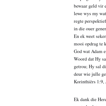
bewaar geld vir
lewe wys my wat 
regte perspektie
in die ouer gene
En ek weet seker
mooi opdrag te k
God wat Adam en 
Woord dat Hy sal
getrou; Hy sal d
deur wie julle g
Korinthiërs 1:9
Ek dank die Her