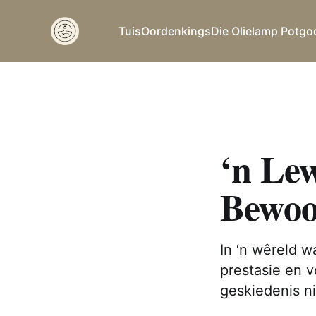
Tuis
Oordenkings
Die Olielamp Potgo
‘n Le
Bewoo
In ‘n wêreld 
prestasie en v
geskiedenis n