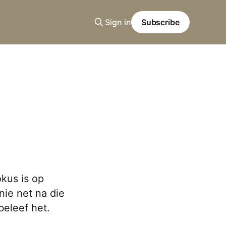
Sign in
Subscribe
kus is op
nie net na die
beleef het.