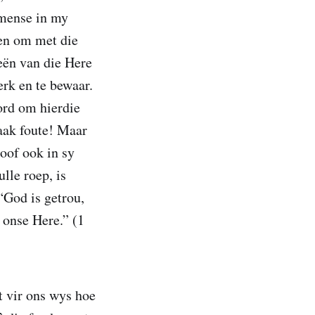
 mense in my
 en om met die
eën van die Here
erk en te bewaar.
ord om hierdie
aak foute! Maar
oof ook in sy
lle roep, is
“God is getrou,
 onse Here.” (1
 vir ons wys hoe