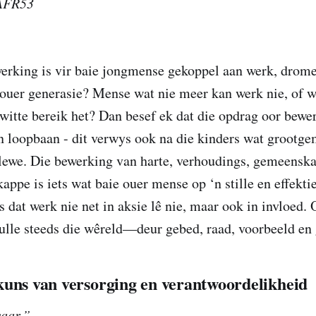
 AFR53
erking is vir baie jongmense gekoppel aan werk, drome
ouer generasie? Mense wat nie meer kan werk nie, of wa
witte bereik het? Dan besef ek dat die opdrag oor bewe
 ‘n loopbaan - dit verwys ook na die kinders wat grootge
 lewe. Die bewerking van harte, verhoudings, gemeensk
ppe is iets wat baie ouer mense op ‘n stille en effekt
 dat werk nie net in aksie lê nie, maar ook in invloed. 
lle steeds die wêreld—deur gebed, raad, voorbeeld en 
kuns van versorging en verantwoordelikheid
aar.”