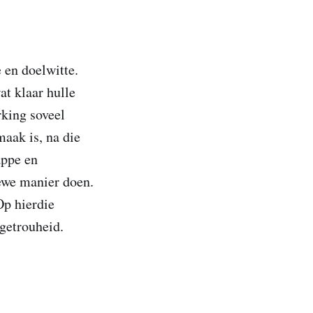
 en doelwitte.
t klaar hulle
rking soveel
maak is, na die
appe en
iewe manier doen.
Op hierdie
getrouheid.