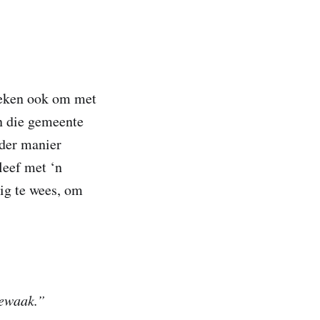
teken ook om met
n die gemeente
nder manier
leef met ‘n
ig te wees, om
bewaak.”