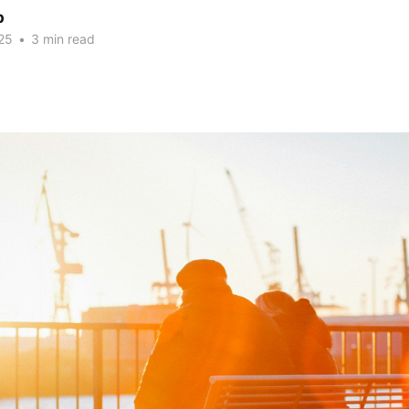
p
25
•
3 min read