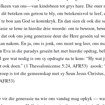
 elkeen van ons—van kindsbeen tot grys hare. Die ouer
dit beteken om getrou te bly, om betekenisvol te leef,
f te bou aan God se koninkryk. En dan sien ek ook die s
rasie se lewe in hierdie drie woorde: om te bewoon, bew
 dat ook ons jong generasie deur die Here geseën sal w
an nakom. En ja, ons is jonk, ons moet nog leer, ons m
Eva in die paradys geseën het met hierdie opdrag, bel
 gee wat nodig is om sy opdragte na te kom: “Hy wat ju
it ook doen.” (1 Thessalonicense 5:24, AFR53) asook: 
eroep is tot die gemeenskap met sy Seun Jesus Christus,
, AFR53)
e vir die generasie na wie ons vandag mag opkyk — wat