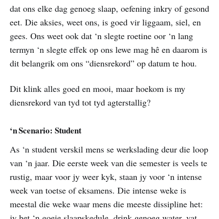
dat ons elke dag genoeg slaap, oefening inkry of gesond
eet. Die aksies, weet ons, is goed vir liggaam, siel, en
gees. Ons weet ook dat ‘n slegte roetine oor ‘n lang
termyn ‘n slegte effek op ons lewe mag hê en daarom is
dit belangrik om ons “diensrekord” op datum te hou.
Dit klink alles goed en mooi, maar hoekom is my
diensrekord van tyd tot tyd agterstallig?
‘n Scenario: Student
As ‘n student verskil mens se werkslading deur die loop
van ‘n jaar. Die eerste week van die semester is veels te
rustig, maar voor jy weer kyk, staan jy voor ‘n intense
week van toetse of eksamens. Die intense weke is
meestal die weke waar mens die meeste dissipline het:
jy het ‘n goeie slaapskedule, drink genoeg water, vat