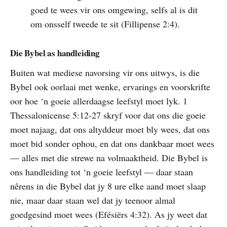
goed te wees vir ons omgewing, selfs al is dit
om onsself tweede te sit (Fillipense 2:4).
Die Bybel as handleiding
Buiten wat mediese navorsing vir ons uitwys, is die
Bybel ook oorlaai met wenke, ervarings en voorskrifte
oor hoe ‘n goeie allerdaagse leefstyl moet lyk. 1
Thessalonicense 5:12-27 skryf voor dat ons die goeie
moet najaag, dat ons altyddeur moet bly wees, dat ons
moet bid sonder ophou, en dat ons dankbaar moet wees
— alles met die strewe na volmaaktheid. Die Bybel is
ons handleiding tot ‘n goeie leefstyl — daar staan
nêrens in die Bybel dat jy 8 ure elke aand moet slaap
nie, maar daar staan wel dat jy teenoor almal
goedgesind moet wees (Efésiërs 4:32). As jy weet dat