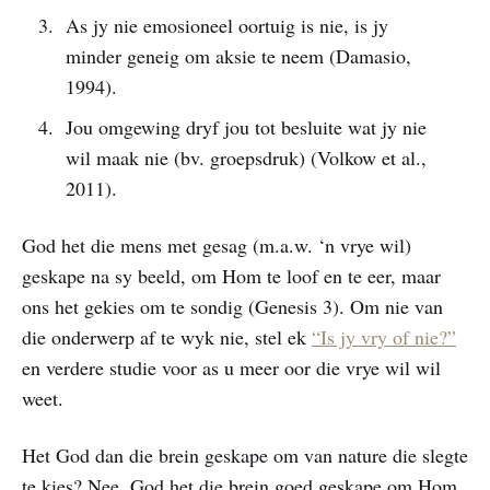
As jy nie emosioneel oortuig is nie, is jy
minder geneig om aksie te neem (Damasio,
1994).
Jou omgewing dryf jou tot besluite wat jy nie
wil maak nie (bv. groepsdruk) (Volkow et al.,
2011).
God het die mens met gesag (m.a.w. ‘n vrye wil)
geskape na sy beeld, om Hom te loof en te eer, maar
ons het gekies om te sondig (Genesis 3). Om nie van
die onderwerp af te wyk nie, stel ek
“Is jy vry of nie?”
en verdere studie voor as u meer oor die vrye wil wil
weet.
Het God dan die brein geskape om van nature die slegte
te kies? Nee, God het die brein goed geskape om Hom