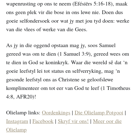
wapenrusting op ons te neem (Efésiërs 5:16-18), maak
ons geen plek vir die bose in ons lewe nie. Doen dus
goeie selfondersoek oor wat jy met jou tyd doen: werke
van die vlees of werke van die Gees.
As jy in die oggend opstaan mag jy, soos Samuel
gereed was om te dien (1 Samuel 3:9), gereed wees om
te dien in God se koninkryk. Waar die wereld sê dat ‘n
goeie leefstyl lei tot status en selfverryking, mag ‘n
gesonde leefstyl ons as Christene se geloofslewe
komplimenteer om tot eer van God te leef (1 Timotheus
4:8, AFR20)!
Olielamp links:
Oordenkings
|
Die Olielamp Potgooi
|
Instagram
|
Facebook
|
Skryf vir ons!
|
Meer oor die
Olielamp