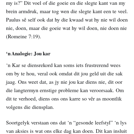
my is?” Dit voel of die goeie en die slegte kant van my
brein armdruk, maar tog wen die slegte kant een te veel.
Paulus sê self ook dat hy die kwaad wat hy nie wil doen
nie, doen, maar die goeie wat hy wil doen, nie doen nie
(Romeine 7:19).
‘n Analogie: Jou kar
‘n Kar se diensrekord kan soms iets frustrerend wees
om by te hou, veral ook omdat dit jou geld uit die sak
jaag. Ons weet dat, as jy nie jou kar diens nie, dit oor
die langtermyn ernstige probleme kan veroorsaak. Om
dit te verhoed, diens ons ons karre so vêr as moontlik
volgens die diensplan.
Soortgelyk verstaan ons dat ‘n “gesonde leefstyl” ‘n lys
van aksies is wat ons elke dag kan doen. Dit kan insluit