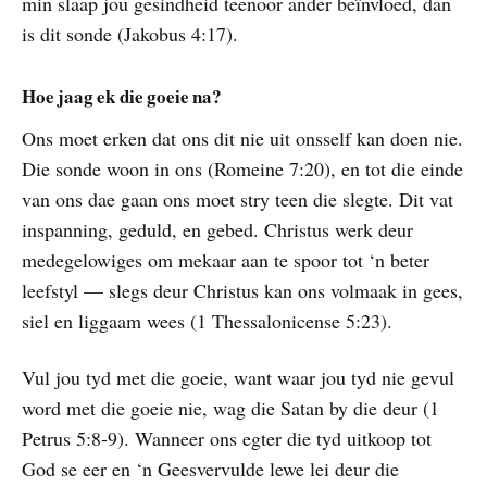
min slaap jou gesindheid teenoor ander beïnvloed, dan
is dit sonde (Jakobus 4:17).
Hoe jaag ek die goeie na?
Ons moet erken dat ons dit nie uit onsself kan doen nie.
Die sonde woon in ons (Romeine 7:20), en tot die einde
van ons dae gaan ons moet stry teen die slegte. Dit vat
inspanning, geduld, en gebed. Christus werk deur
medegelowiges om mekaar aan te spoor tot ‘n beter
leefstyl — slegs deur Christus kan ons volmaak in gees,
siel en liggaam wees (1 Thessalonicense 5:23).
Vul jou tyd met die goeie, want waar jou tyd nie gevul
word met die goeie nie, wag die Satan by die deur (1
Petrus 5:8-9). Wanneer ons egter die tyd uitkoop tot
God se eer en ‘n Geesvervulde lewe lei deur die