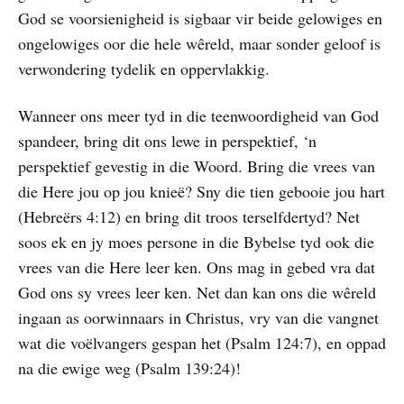
God se voorsienigheid is sigbaar vir beide gelowiges en
ongelowiges oor die hele wêreld, maar sonder geloof is
verwondering tydelik en oppervlakkig.
Wanneer ons meer tyd in die teenwoordigheid van God
spandeer, bring dit ons lewe in perspektief, ‘n
perspektief gevestig in die Woord. Bring die vrees van
die Here jou op jou knieë? Sny die tien gebooie jou hart
(Hebreërs 4:12) en bring dit troos terselfdertyd? Net
soos ek en jy moes persone in die Bybelse tyd ook die
vrees van die Here leer ken. Ons mag in gebed vra dat
God ons sy vrees leer ken. Net dan kan ons die wêreld
ingaan as oorwinnaars in Christus, vry van die vangnet
wat die voëlvangers gespan het (Psalm 124:7), en oppad
na die ewige weg (Psalm 139:24)!