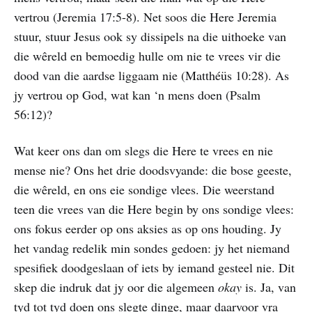
vertrou (Jeremia 17:5-8). Net soos die Here Jeremia
stuur, stuur Jesus ook sy dissipels na die uithoeke van
die wêreld en bemoedig hulle om nie te vrees vir die
dood van die aardse liggaam nie (Matthéüs 10:28). As
jy vertrou op God, wat kan ‘n mens doen (Psalm
56:12)?
Wat keer ons dan om slegs die Here te vrees en nie
mense nie? Ons het drie doodsvyande: die bose geeste,
die wêreld, en ons eie sondige vlees. Die weerstand
teen die vrees van die Here begin by ons sondige vlees:
ons fokus eerder op ons aksies as op ons houding. Jy
het vandag redelik min sondes gedoen: jy het niemand
spesifiek doodgeslaan of iets by iemand gesteel nie. Dit
skep die indruk dat jy oor die algemeen
okay
is. Ja, van
tyd tot tyd doen ons slegte dinge, maar daarvoor vra