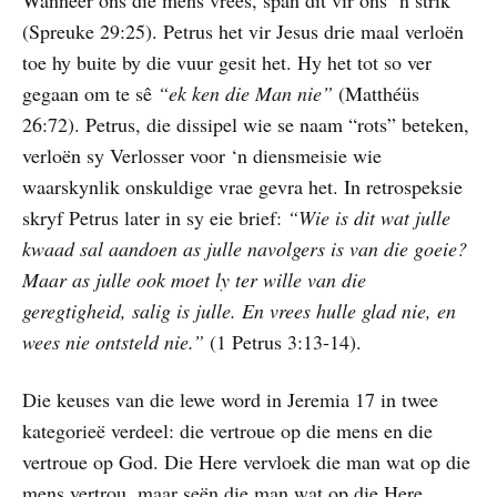
(Spreuke 29:25). Petrus het vir Jesus drie maal verloën
toe hy buite by die vuur gesit het. Hy het tot so ver
gegaan om te sê
“ek ken die Man nie”
(Matthéüs
26:72). Petrus, die dissipel wie se naam “rots” beteken,
verloën sy Verlosser voor ‘n diensmeisie wie
waarskynlik onskuldige vrae gevra het. In retrospeksie
skryf Petrus later in sy eie brief:
“Wie is dit wat julle
kwaad sal aandoen as julle navolgers is van die goeie?
Maar as julle ook moet ly ter wille van die
geregtigheid, salig is julle. En vrees hulle glad nie, en
wees nie ontsteld nie.”
(1 Petrus 3:13-14).
Die keuses van die lewe word in Jeremia 17 in twee
kategorieë verdeel: die vertroue op die mens en die
vertroue op God. Die Here vervloek die man wat op die
mens vertrou, maar seën die man wat op die Here