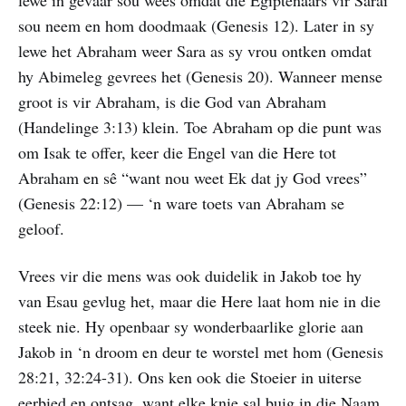
sou neem en hom doodmaak (Genesis 12). Later in sy
lewe het Abraham weer Sara as sy vrou ontken omdat
hy Abimeleg gevrees het (Genesis 20). Wanneer mense
groot is vir Abraham, is die God van Abraham
(Handelinge 3:13) klein. Toe Abraham op die punt was
om Isak te offer, keer die Engel van die Here tot
Abraham en sê “want nou weet Ek dat jy God vrees”
(Genesis 22:12) — ‘n ware toets van Abraham se
geloof.
Vrees vir die mens was ook duidelik in Jakob toe hy
van Esau gevlug het, maar die Here laat hom nie in die
steek nie. Hy openbaar sy wonderbaarlike glorie aan
Jakob in ‘n droom en deur te worstel met hom (Genesis
28:21, 32:24-31). Ons ken ook die Stoeier in uiterse
eerbied en ontsag, want elke knie sal buig in die Naam