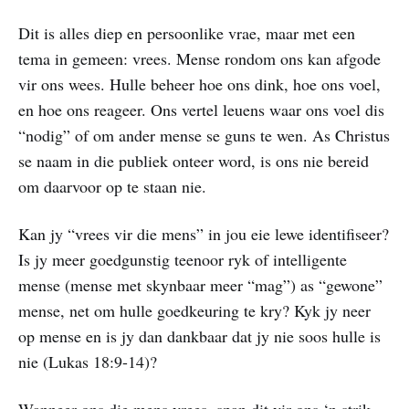
Dit is alles diep en persoonlike vrae, maar met een
tema in gemeen: vrees. Mense rondom ons kan afgode
vir ons wees. Hulle beheer hoe ons dink, hoe ons voel,
en hoe ons reageer. Ons vertel leuens waar ons voel dis
“nodig” of om ander mense se guns te wen. As Christus
se naam in die publiek onteer word, is ons nie bereid
om daarvoor op te staan nie.
Kan jy “vrees vir die mens” in jou eie lewe identifiseer?
Is jy meer goedgunstig teenoor ryk of intelligente
mense (mense met skynbaar meer “mag”) as “gewone”
mense, net om hulle goedkeuring te kry? Kyk jy neer
op mense en is jy dan dankbaar dat jy nie soos hulle is
nie (Lukas 18:9-14)?
Wanneer ons die mens vrees, span dit vir ons ‘n strik