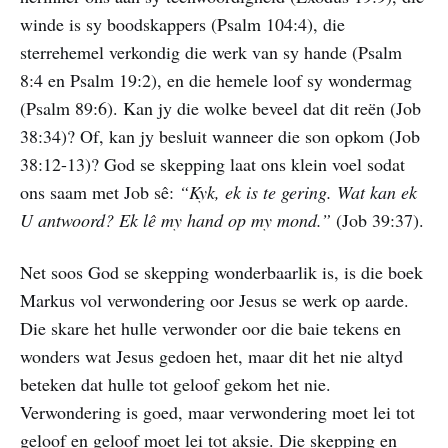
winde is sy boodskappers (Psalm 104:4), die
sterrehemel verkondig die werk van sy hande (Psalm
8:4 en Psalm 19:2), en die hemele loof sy wondermag
(Psalm 89:6). Kan jy die wolke beveel dat dit reën (Job
38:34)? Of, kan jy besluit wanneer die son opkom (Job
38:12-13)? God se skepping laat ons klein voel sodat
ons saam met Job sê:
“Kyk, ek is te gering. Wat kan ek
U antwoord? Ek lê my hand op my mond.”
(Job 39:37).
Net soos God se skepping wonderbaarlik is, is die boek
Markus vol verwondering oor Jesus se werk op aarde.
Die skare het hulle verwonder oor die baie tekens en
wonders wat Jesus gedoen het, maar dit het nie altyd
beteken dat hulle tot geloof gekom het nie.
Verwondering is goed, maar verwondering moet lei tot
geloof en geloof moet lei tot aksie. Die skepping en