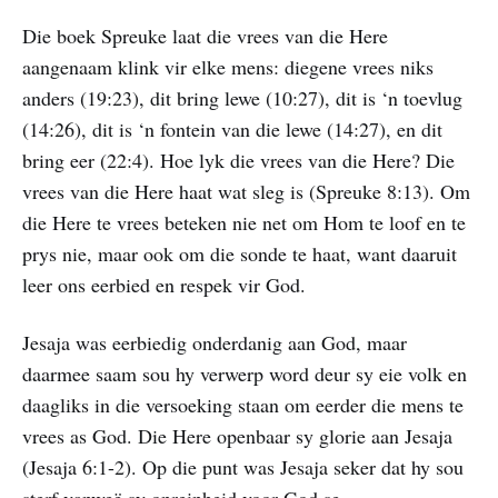
Die boek Spreuke laat die vrees van die Here
aangenaam klink vir elke mens: diegene vrees niks
anders (19:23), dit bring lewe (10:27), dit is ‘n toevlug
(14:26), dit is ‘n fontein van die lewe (14:27), en dit
bring eer (22:4). Hoe lyk die vrees van die Here? Die
vrees van die Here haat wat sleg is (Spreuke 8:13). Om
die Here te vrees beteken nie net om Hom te loof en te
prys nie, maar ook om die sonde te haat, want daaruit
leer ons eerbied en respek vir God.
Jesaja was eerbiedig onderdanig aan God, maar
daarmee saam sou hy verwerp word deur sy eie volk en
daagliks in die versoeking staan om eerder die mens te
vrees as God. Die Here openbaar sy glorie aan Jesaja
(Jesaja 6:1-2). Op die punt was Jesaja seker dat hy sou
sterf vanweë sy onreinheid voor God se