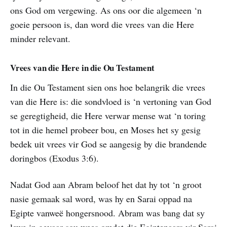
ons God om vergewing. As ons oor die algemeen ‘n
goeie persoon is, dan word die vrees van die Here
minder relevant.
Vrees van die Here in die Ou Testament
In die Ou Testament sien ons hoe belangrik die vrees
van die Here is: die sondvloed is ‘n vertoning van God
se geregtigheid, die Here verwar mense wat ‘n toring
tot in die hemel probeer bou, en Moses het sy gesig
bedek uit vrees vir God se aangesig by die brandende
doringbos (Exodus 3:6).
Nadat God aan Abram beloof het dat hy tot ‘n groot
nasie gemaak sal word, was hy en Sarai oppad na
Egipte vanweë hongersnood. Abram was bang dat sy
lewe in gevaar sou wees omdat die Egiptenaars vir Sarai