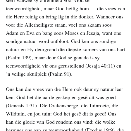
teenwoordigheid, maar God heilig hom — die vrees van
die Here reinig en bring lig in die donker. Wanneer ons
voor die Allerheiligste staan, voel ons skaam soos
Adam en Eva en bang soos Moses en Jesaja, want ons
sondige natuur word ontbloot. God ken ons sondige
natuur en Hy deurgrond die diepste kamers van ons hart
(Psalm 139), maar deur God se genade is sy
teenwoordigheid vir ons gerustellend (Jesaja 40:11) en
‘n veilige skuilplek (Psalm 91).
Ons kan die vrees van die Here ook deur sy natuur leer
ken. God het die aarde geskep en gesê dit was goed
(Genesis 1:31). Die Drakensberge, die Tuinroete, die
Wildtuin, en jou tuin: God het gesê dit is goed! Ons
kan die glorie van God rondom ons vind: die wolke
herinner ons aan sy teenwoordigheid (Exodus 19:9), die