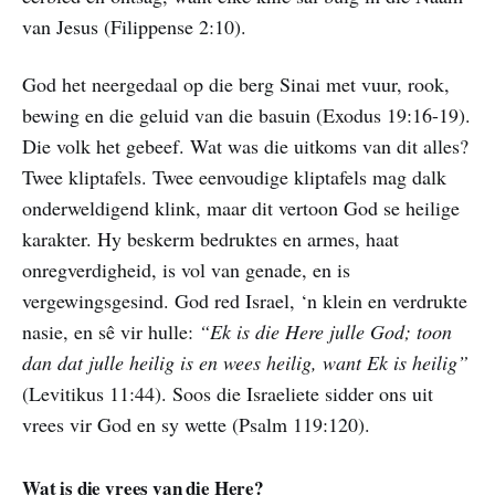
van Jesus (Filippense 2:10).
God het neergedaal op die berg Sinai met vuur, rook,
bewing en die geluid van die basuin (Exodus 19:16-19).
Die volk het gebeef. Wat was die uitkoms van dit alles?
Twee kliptafels. Twee eenvoudige kliptafels mag dalk
onderweldigend klink, maar dit vertoon God se heilige
karakter. Hy beskerm bedruktes en armes, haat
onregverdigheid, is vol van genade, en is
vergewingsgesind. God red Israel, ‘n klein en verdrukte
nasie, en sê vir hulle:
“Ek is die Here julle God; toon
dan dat julle heilig is en wees heilig, want Ek is heilig”
(Levitikus 11:44). Soos die Israeliete sidder ons uit
vrees vir God en sy wette (Psalm 119:120).
Wat is die vrees van die Here?