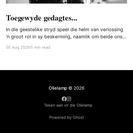
Toegewyde gedagtes...
In die geestelike stryd speel die helm van verlossing
‘n groot rol in sy beskerming, naamlik om beide ons
hart en verstand te bewaar teen die Bose. Hoe doen
05 Aug 2026
5 min read
die Bose dit? Watter hoop is daar vir ons? Hoe trek
ons die helm van verlossing aan?
Olielamp
© 2026
Teken aan vir die Olielamp
Powered by Ghost