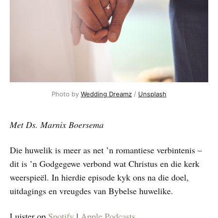
Photo by 
Wedding Dreamz
 / 
Unsplash
Met Ds. Marnix Boersema
Die huwelik is meer as net ’n romantiese verbintenis –
dit is ’n Godgegewe verbond wat Christus en die kerk
weerspieël. In hierdie episode kyk ons na die doel,
uitdagings en vreugdes van Bybelse huwelike.
Luister op
Spotify
|
Apple Podcasts