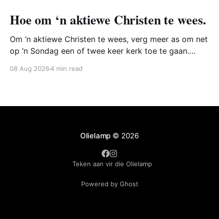
Hoe om ‘n aktiewe Christen te wees.
Om ‘n aktiewe Christen te wees, verg meer as om net
op ‘n Sondag een of twee keer kerk toe te gaan.
Inteendeel, die Bybel vertel ons dat mense gedurig
08 Aug 2026
4 min read
moet streef daarna om soos Christus te wees en
vernuwe te word deur sy werke.
Olielamp
© 2026
Teken aan vir die Olielamp
Powered by Ghost