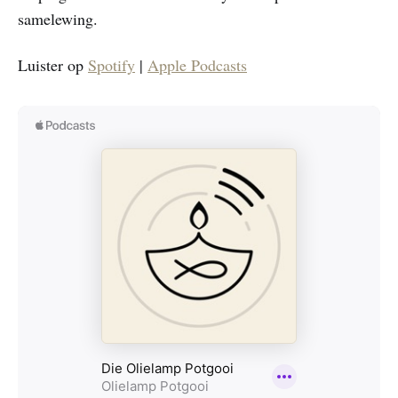
samelewing.
Luister op
Spotify
|
Apple Podcasts