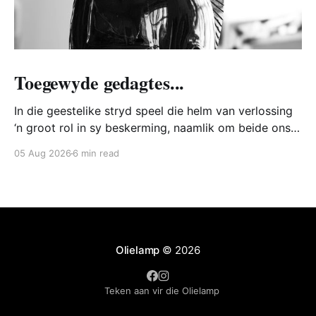
Toegewyde gedagtes...
In die geestelike stryd speel die helm van verlossing
‘n groot rol in sy beskerming, naamlik om beide ons
hart en verstand te bewaar teen die Bose. Hoe trek
05 Aug 2026
6 min read
ons die helm van verlossing aan?
Olielamp
© 2026
Teken aan vir die Olielamp