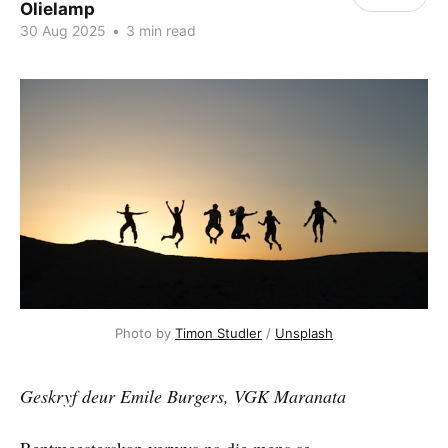
Olielamp
30 Aug 2025
•
3 min read
Photo by 
Timon Studler
 / 
Unsplash
Geskryf deur Emile Burgers, VGK Maranata
Rentmeesterskap verwys na die mens se