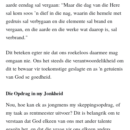
aarde eendag sal vergaan: “Maar die dag van die Here
sal kom soos ’n dief in die nag, waarin die hemele met
gedruis sal verbygaan en die elemente sal brand en
vergaan, en die aarde en die werke wat daarop is, sal
verbrand."
Dit beteken egter nie dat ons roekeloos daarmee mag
omgaan nie. Ons het steeds die verantwoordelikheid om
dit te bewaar vir toekomstige geslagte en as 'n getuienis
van God se goedheid.
Die Opdrag in my Jonkheid
Nou, hoe kan ek as jongmens my skeppingsopdrag, of
my taak as rentmeester uitvoer? Dit is belangrik om te
verstaan dat God elkeen van ons met ander talente
geseën het, en dat die vraag vir ons elkeen anders