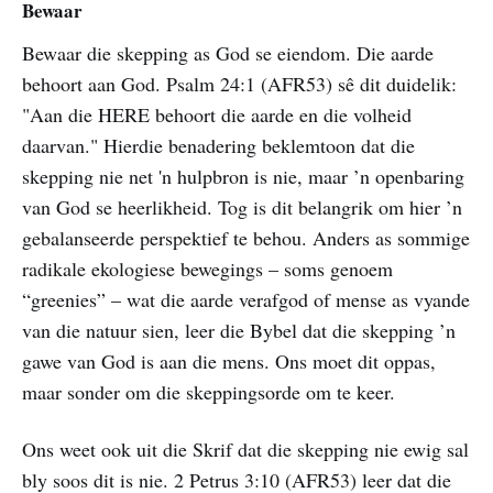
Bewaar
Bewaar die skepping as God se eiendom. Die aarde
behoort aan God. Psalm 24:1 (AFR53) sê dit duidelik:
"Aan die HERE behoort die aarde en die volheid
daarvan." Hierdie benadering beklemtoon dat die
skepping nie net 'n hulpbron is nie, maar ’n openbaring
van God se heerlikheid. Tog is dit belangrik om hier ’n
gebalanseerde perspektief te behou. Anders as sommige
radikale ekologiese bewegings – soms genoem
“greenies” – wat die aarde verafgod of mense as vyande
van die natuur sien, leer die Bybel dat die skepping ’n
gawe van God is aan die mens. Ons moet dit oppas,
maar sonder om die skeppingsorde om te keer.
Ons weet ook uit die Skrif dat die skepping nie ewig sal
bly soos dit is nie. 2 Petrus 3:10 (AFR53) leer dat die