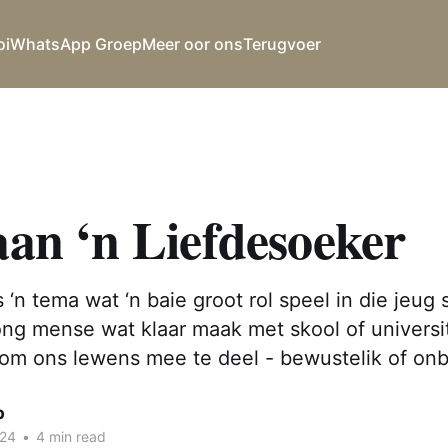
oi
WhatsApp Groep
Meer oor ons
Terugvoer
aan ‘n Liefdesoeker
 ‘n tema wat ‘n baie groot rol speel in die jeug 
ong mense wat klaar maak met skool of universi
om ons lewens mee te deel - bewustelik of onb
p
024
•
4 min read