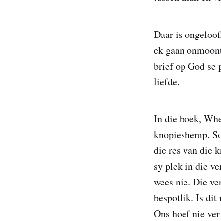
Daar is ongeloof
ek gaan onmoontl
brief op God se 
liefde.
In die boek, Whe
knopieshemp. Sod
die res van die 
sy plek in die ve
wees nie. Die ve
bespotlik. Is di
Ons hoef nie ver