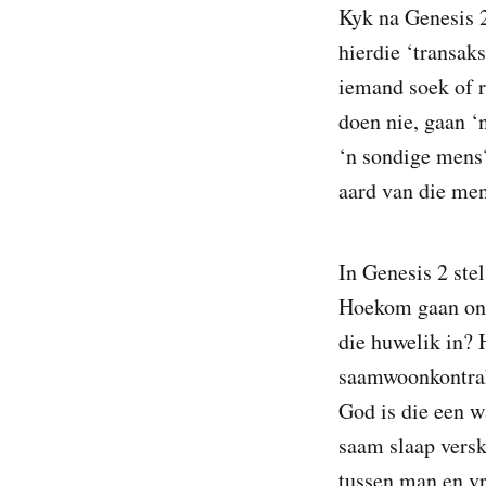
Kyk na Genesis 2
hierdie ‘transaks
iemand soek of r
doen nie, gaan ‘
‘n sondige mens?
aard van die men
In Genesis 2 stel
Hoekom gaan ons
die huwelik in?
saamwoonkontrak
God is die een w
saam slaap versk
tussen man en vr