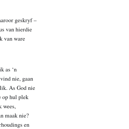
aaroor geskryf –
us van hierdie
ek van ware
ik as ‘n
vind nie, gaan
tlik. As God nie
e op hul plek
k wees,
van maak nie?
erhoudings en