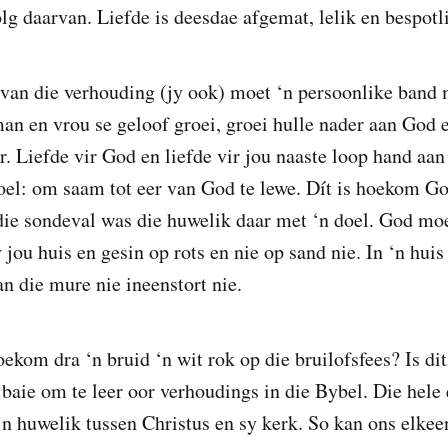
lg daarvan. Liefde is deesdae afgemat, lelik en bespotl
van die verhouding (jy ook) moet ‘n persoonlike band 
n en vrou se geloof groei, groei hulle nader aan God e
. Liefde vir God en liefde vir jou naaste loop hand aan
oel: om saam tot eer van God te lewe. Dít is hoekom Go
die sondeval was die huwelik daar met ‘n doel. God moe
 jou huis en gesin op rots en nie op sand nie. In ‘n hui
an die mure nie ineenstort nie.
ekom dra ‘n bruid ‘n wit rok op die bruilofsfees? Is dit
 baie om te leer oor verhoudings in die Bybel. Die hele
‘n huwelik tussen Christus en sy kerk. So kan ons elkeen