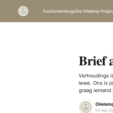
Tuis
Oordenkings
Die Olielamp Potgo
Brief 
Verhoudings is
lewe. Ons is j
graag iemand 
Olielam
03 Aug 2