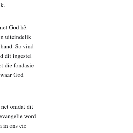
ik.
met God hê.
n uiteindelik
 hand. So vind
d dit ingestel
t die fondasie
s waar God
 net omdat dit
 evangelie word
 in ons eie