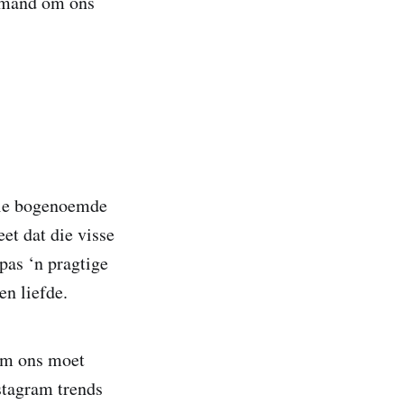
iemand om ons
 die bogenoemde
eet dat die visse
opas ‘n pragtige
en liefde.
dom ons moet
stagram trends