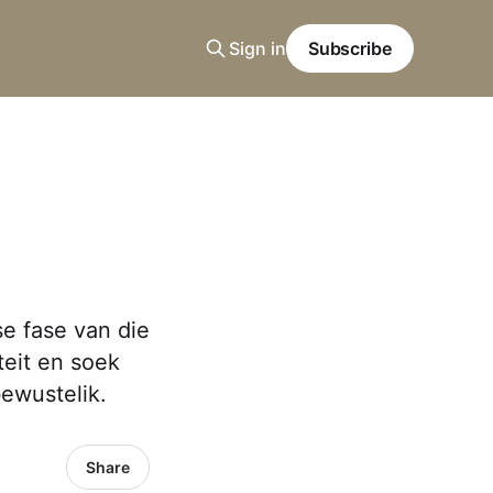
Sign in
Subscribe
se fase van die
teit en soek
ewustelik.
Share