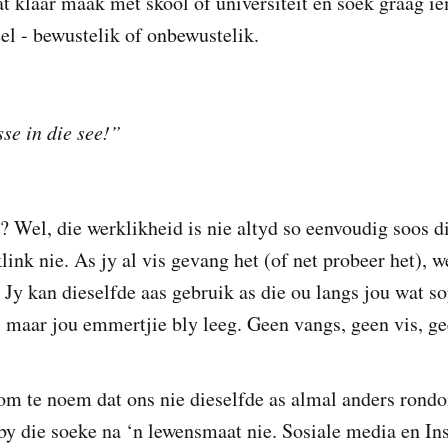
t klaar maak met skool of universiteit en soek graag 
el - bewustelik of onbewustelik.
sse in die see!”
? Wel, die werklikheid is nie altyd so eenvoudig soos
 klink nie. As jy al vis gevang het (of net probeer het), w
. Jy kan dieselfde aas gebruik as die ou langs jou wat s
t, maar jou emmertjie bly leeg. Geen vangs, geen vis, ge
 om te noem dat ons nie dieselfde as almal anders ron
by die soeke na ‘n lewensmaat nie. Sosiale media en In