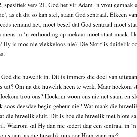
, spesifiek vers 21. God het vir Adam ‘n vrou gemaak e
ie’, as ek dit so kan stel, staan God sentraal. Elkeen va
eeds iemand het, moet besef dat God sentraal moet sta
n mens in ‘n verhouding op mekaar moet staat maak. Ho
 Hy is mos nie vlekkeloos nie? Die Skrif is duidelik o
s.
 God die huwelik in. Dit is immers die doel van uitgaan,
 uit? Om na die huwelik heen te werk. Maar hoekom st
 Hoekom trou ons? Hoekom woon ons nie net saam en slu
 soos deesdae begin gebeur nie? Wat maak die huwelik
at die huwelik sluit. Dit is hoe die huwelik met blote 
il. Waarom sal Hy dan nie sedert dag een sentraal in ‘
ou staan, as die huwelik juis oor Hom gaan nie?