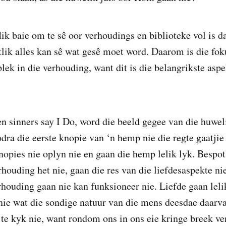
lik baie om te sê oor verhoudings en biblioteke vol is d
ik alles kan sê wat gesê moet word. Daarom is die fok
plek in die verhouding, want dit is die belangrikste asp
n sinners say I Do, word die beeld gegee van die huwel
ra die eerste knopie van ‘n hemp nie die regte gaatjie 
knopies nie oplyn nie en gaan die hemp lelik lyk. Bespo
rhouding het nie, gaan die res van die liefdesaspekte ni
rhouding gaan nie kan funksioneer nie. Liefde gaan leli
t nie wat die sondige natuur van die mens deesdae daar
 te kyk nie, want rondom ons in ons eie kringe breek v