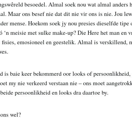
ngswêreld besoedel. Almal soek nou wat almal anders h
aal. Maar ons besef nie dat dit nie vir ons is nie. Jou le
nder mense. Hoekom soek jy nou presies dieselfde tipe 
 só ‘n meisie met sulke make-up? Die Here het man en
 fisies, emosioneel en geestelik. Almal is verskillend, 
wes.
d is baie keer bekommerd oor looks of persoonlikheid
et my nie verkeerd verstaan nie – ons moet aangetrokk
 beide persoonlikheid en looks dra daartoe by.
ons wel?