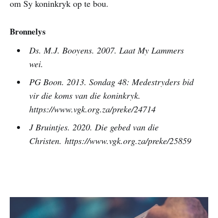
om Sy koninkryk op te bou.
Bronnelys
Ds. M.J. Booyens. 2007. Laat My Lammers
wei.
PG Boon. 2013. Sondag 48: Medestryders bid
vir die koms van die koninkryk.
https://www.vgk.org.za/preke/24714
J Bruintjes. 2020. Die gebed van die
Christen. https://www.vgk.org.za/preke/25859