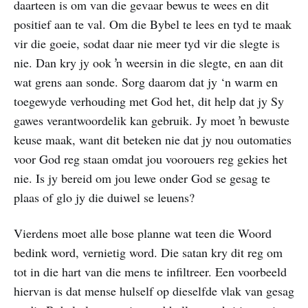
daarteen is om van die gevaar bewus te wees en dit
positief aan te val. Om die Bybel te lees en tyd te maak
vir die goeie, sodat daar nie meer tyd vir die slegte is
nie. Dan kry jy ook ŉ weersin in die slegte, en aan dit
wat grens aan sonde. Sorg daarom dat jy ‘n warm en
toegewyde verhouding met God het, dit help dat jy Sy
gawes verantwoordelik kan gebruik. Jy moet ŉ bewuste
keuse maak, want dit beteken nie dat jy nou outomaties
voor God reg staan omdat jou voorouers reg gekies het
nie. Is jy bereid om jou lewe onder God se gesag te
plaas of glo jy die duiwel se leuens?
Vierdens moet alle bose planne wat teen die Woord
bedink word, vernietig word. Die satan kry dit reg om
tot in die hart van die mens te infiltreer. Een voorbeeld
hiervan is dat mense hulself op dieselfde vlak van gesag