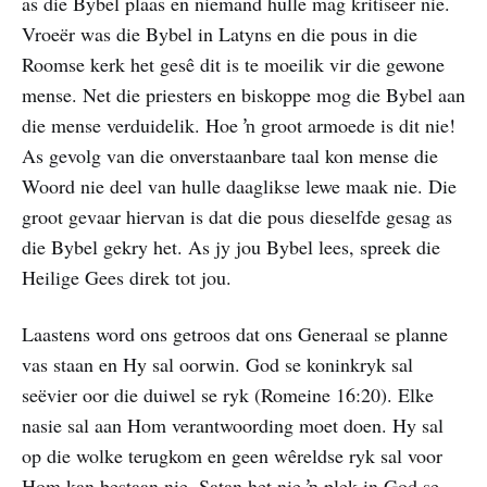
as die Bybel plaas en niemand hulle mag kritiseer nie.
Vroeër was die Bybel in Latyns en die pous in die
Roomse kerk het gesê dit is te moeilik vir die gewone
mense. Net die priesters en biskoppe mog die Bybel aan
die mense verduidelik. Hoe ŉ groot armoede is dit nie!
As gevolg van die onverstaanbare taal kon mense die
Woord nie deel van hulle daaglikse lewe maak nie. Die
groot gevaar hiervan is dat die pous dieselfde gesag as
die Bybel gekry het. As jy jou Bybel lees, spreek die
Heilige Gees direk tot jou.
Laastens word ons getroos dat ons Generaal se planne
vas staan en Hy sal oorwin. God se koninkryk sal
seëvier oor die duiwel se ryk (Romeine 16:20). Elke
nasie sal aan Hom verantwoording moet doen. Hy sal
op die wolke terugkom en geen wêreldse ryk sal voor
Hom kan bestaan nie. Satan het nie ŉ plek in God se