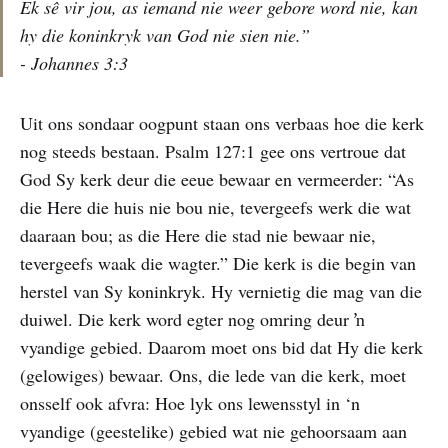
Ek sê vir jou, as iemand nie weer gebore word nie, kan
hy die koninkryk van God nie sien nie.”
- Johannes 3:3
Uit ons sondaar oogpunt staan ons verbaas hoe die kerk
nog steeds bestaan. Psalm 127:1 gee ons vertroue dat
God Sy kerk deur die eeue bewaar en vermeerder: “As
die Here die huis nie bou nie, tevergeefs werk die wat
daaraan bou; as die Here die stad nie bewaar nie,
tevergeefs waak die wagter.” Die kerk is die begin van
herstel van Sy koninkryk. Hy vernietig die mag van die
duiwel. Die kerk word egter nog omring deur ŉ
vyandige gebied. Daarom moet ons bid dat Hy die kerk
(gelowiges) bewaar. Ons, die lede van die kerk, moet
onsself ook afvra: Hoe lyk ons lewensstyl in ‘n
vyandige (geestelike) gebied wat nie gehoorsaam aan