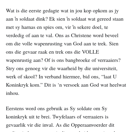
Wat is die eerste gedagte wat in jou kop opkom as jy
aan ŉ soldaat dink? Ek sien ŉ soldaat wat gereed staan
met sy harnas en spies om, vir ŉ sekere doel, te
verdedig of aan te val. Ons as Christene word beveel
om die volle wapenrusting van God aan te trek. Sien
ons die gevaar raak en trek ons die VOLLE
wapenrustig aan? Of is ons bangbroeke of verraaiers?
Stry ons genoeg vir die waarheid by die universiteit,
werk of skool? In verband hiermee, bid ons, “laat U
Koninkryk kom.” Dit is ‘n versoek aan God wat heelwat
inhou.
Eerstens word ons gebruik as Sy soldate om Sy
koninkryk uit te brei. Twyfelaars of verraaiers is
gevaarlik vir die inval. As die Opperaanvoerder dit