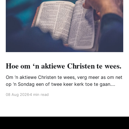
Hoe om ‘n aktiewe Christen te wees.
Om ‘n aktiewe Christen te wees, verg meer as om net
op ‘n Sondag een of twee keer kerk toe te gaan.
Inteendeel, die Bybel vertel ons dat mense gedurig
08 Aug 2026
4 min read
moet streef daarna om soos Christus te wees en
vernuwe te word deur sy werke.