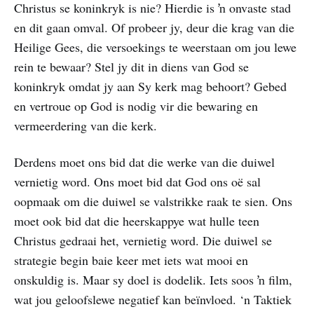
Christus se koninkryk is nie? Hierdie is ŉ onvaste stad
en dit gaan omval. Of probeer jy, deur die krag van die
Heilige Gees, die versoekings te weerstaan om jou lewe
rein te bewaar? Stel jy dit in diens van God se
koninkryk omdat jy aan Sy kerk mag behoort? Gebed
en vertroue op God is nodig vir die bewaring en
vermeerdering van die kerk.
Derdens moet ons bid dat die werke van die duiwel
vernietig word. Ons moet bid dat God ons oë sal
oopmaak om die duiwel se valstrikke raak te sien. Ons
moet ook bid dat die heerskappye wat hulle teen
Christus gedraai het, vernietig word. Die duiwel se
strategie begin baie keer met iets wat mooi en
onskuldig is. Maar sy doel is dodelik. Iets soos ŉ film,
wat jou geloofslewe negatief kan beïnvloed. ‘n Taktiek