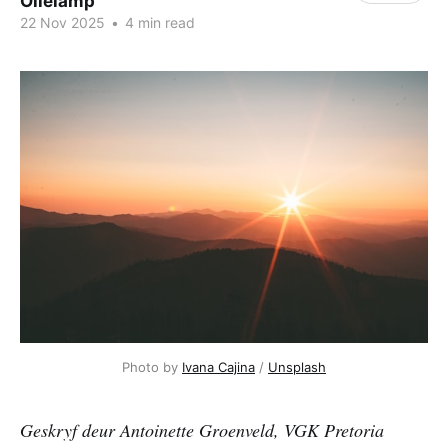
Olielamp
22 Nov 2025
•
4 min read
Photo by 
Ivana Cajina
 / 
Unsplash
Geskryf deur
Antoinette Groenveld, VGK Pretoria