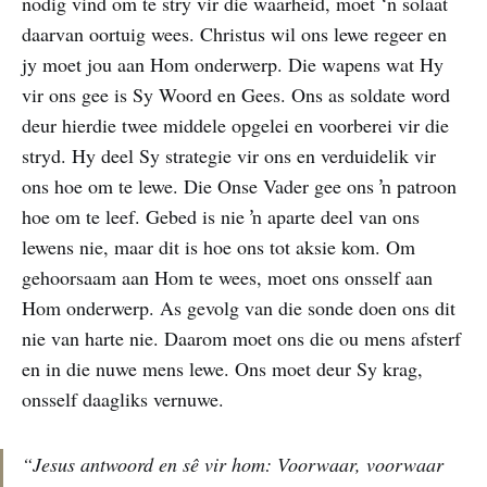
nodig vind om te stry vir die waarheid, moet ‘n solaat
daarvan oortuig wees. Christus wil ons lewe regeer en
jy moet jou aan Hom onderwerp. Die wapens wat Hy
vir ons gee is Sy Woord en Gees. Ons as soldate word
deur hierdie twee middele opgelei en voorberei vir die
stryd. Hy deel Sy strategie vir ons en verduidelik vir
ons hoe om te lewe. Die Onse Vader gee ons ŉ patroon
hoe om te leef. Gebed is nie ŉ aparte deel van ons
lewens nie, maar dit is hoe ons tot aksie kom. Om
gehoorsaam aan Hom te wees, moet ons onsself aan
Hom onderwerp. As gevolg van die sonde doen ons dit
nie van harte nie. Daarom moet ons die ou mens afsterf
en in die nuwe mens lewe. Ons moet deur Sy krag,
onsself daagliks vernuwe.
“Jesus antwoord en sê vir hom: Voorwaar, voorwaar