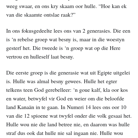
weeg swaar, en ons kry skaam oor hulle. “Hoe kan ek
van die skaamte ontslae raak?”
In ons fokusgedeelte lees ons van 2 generasies. Die een
is ‘n rebelse groep wat besny is, maar in die woestyn
gesterf het. Die tweede is ‘n groep wat op die Here
vertrou en hulleself laat besny.
Die eerste groep is die generasie wat uit Egipte uitgelei
is. Hulle was almal besny gewees. Hulle het egter
telkens teen God gerebelleer: ‘n goue kalf, kla oor kos
en water, betwyfel vir God en weier om die beloofde
land Kanaän in te gaan. In Numeri 14 lees ons oor 10
van die 12 spioene wat twyfel onder die volk gesaai het.
Hulle wou nie die land betree nie, en daarom was hulle
straf dus ook dat hulle nie sal ingaan nie. Hulle wou