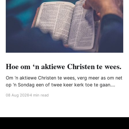
Hoe om ‘n aktiewe Christen te wees.
Om ‘n aktiewe Christen te wees, verg meer as om net
op ‘n Sondag een of twee keer kerk toe te gaan.
Inteendeel, die Bybel vertel ons dat mense gedurig
08 Aug 2026
4 min read
moet streef daarna om soos Christus te wees en
vernuwe te word deur sy werke.