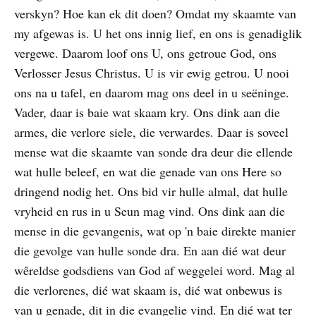
verskyn? Hoe kan ek dit doen? Omdat my skaamte van
my afgewas is. U het ons innig lief, en ons is genadiglik
vergewe. Daarom loof ons U, ons getroue God, ons
Verlosser Jesus Christus. U is vir ewig getrou. U nooi
ons na u tafel, en daarom mag ons deel in u seëninge.
Vader, daar is baie wat skaam kry. Ons dink aan die
armes, die verlore siele, die verwardes. Daar is soveel
mense wat die skaamte van sonde dra deur die ellende
wat hulle beleef, en wat die genade van ons Here so
dringend nodig het. Ons bid vir hulle almal, dat hulle
vryheid en rus in u Seun mag vind. Ons dink aan die
mense in die gevangenis, wat op 'n baie direkte manier
die gevolge van hulle sonde dra. En aan dié wat deur
wêreldse godsdiens van God af weggelei word. Mag al
die verlorenes, dié wat skaam is, dié wat onbewus is
van u genade, dit in die evangelie vind. En dié wat ter