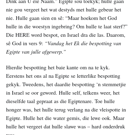
Dink aan U eie Naam.” Egipte sou toekyk; hulle gaan
nie gou vergeet het wat destyds met hulle gebeur het
nie. Hulle gaan sien en sê: “Maar hoekom het God
hulle in die woestyn ingebring? Om hulle te laat sterf?”
Die HERE word bespot, en Israel dra die las. Daarom,
sê God in vers 9:
“Vandag het Ek die bespotting van
Egipte van julle afgewerp.”
Hierdie bespotting het baie kante om na te kyk.
Eerstens het ons al na Egipte se letterlike bespotting
gekyk. Tweedens, het daardie bespotting ‘n stemmetjie
in Israel se oor geword. Hulle self, telkens weer, het
dieselfde taal gepraat as die Egiptenare. Toe hulle
honger was, het hulle terug verlang na die vleispotte in
Egipte. Hulle het die water gemis, die lewe ook. Maar
hulle het vergeet dat hulle slawe was – hard onderdruk
was.