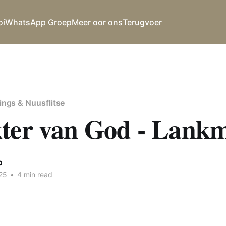
oi
WhatsApp Groep
Meer oor ons
Terugvoer
ings & Nuusflitse
ter van God - Lank
p
25
•
4 min read