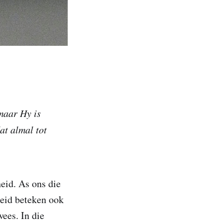
maar Hy is
at almal tot
eid. As ons die
heid beteken ook
ees. In die