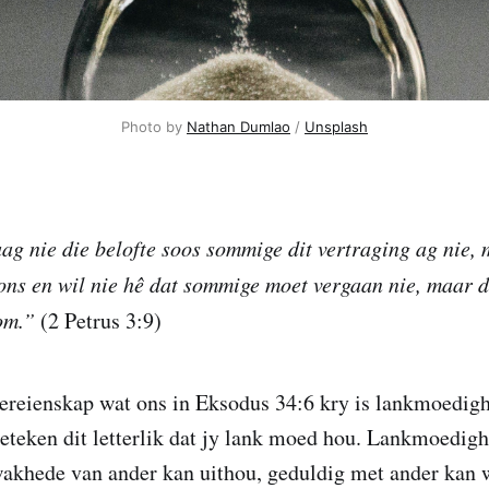
Photo by 
Nathan Dumlao
 / 
Unsplash
ag nie die belofte soos sommige dit vertraging ag nie, 
ns en wil nie hê dat sommige moet vergaan nie, maar d
kom.”
(2 Petrus 3:9)
ereienskap wat ons in Eksodus 34:6 kry is lankmoedigh
eteken dit letterlik dat jy lank moed hou. Lankmoedig
wakhede van ander kan uithou, geduldig met ander kan w