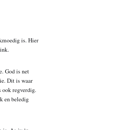
nkmoedig is. Hier
 dink.
e. God is net
ie. Dit is waar
s ook regverdig.
k en beledig