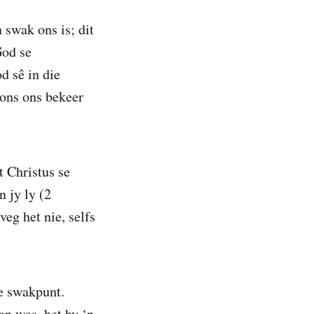
 swak ons is; dit
God se
d sê in die
 ons ons bekeer
 Christus se
n jy ly (2
eg het nie, selfs
se swakpunt.
an was, het hy ‘n