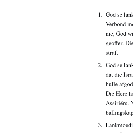
God se lan
Verbond me
nie, God w
geoffer. Di
straf.
God se lank
dat die Isr
hulle afgod
Die Here he
Assiriërs. 
ballingskap
Lankmoedigh