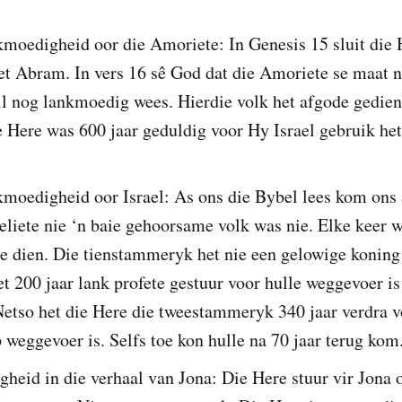
kmoedigheid oor die Amoriete: In Genesis 15 sluit die 
t Abram. In vers 16 sê God dat die Amoriete se maat no
il nog lankmoedig wees. Hierdie volk het afgode gedien
e Here was 600 jaar geduldig voor Hy Israel gebruik het
moedigheid oor Israel: As ons die Bybel lees kom ons 
aeliete nie ‘n baie gehoorsame volk was nie. Elke keer 
e dien. Die tienstammeryk het nie een gelowige koning
t 200 jaar lank profete gestuur voor hulle weggevoer is
Netso het die Here die tweestammeryk 340 jaar verdra v
 weggevoer is. Selfs toe kon hulle na 70 jaar terug ko
eid in die verhaal van Jona: Die Here stuur vir Jona 