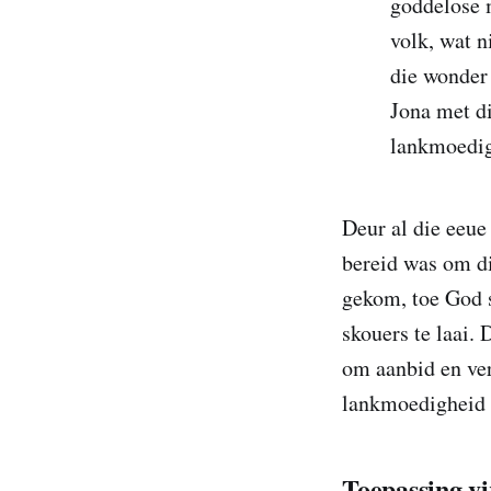
goddelose 
volk, wat n
die wonder 
Jona met d
lankmoedig
Deur al die eeu
bereid was om di
gekom, toe God s
skouers te laai.
om aanbid en ver
lankmoedigheid h
Toepassing vi