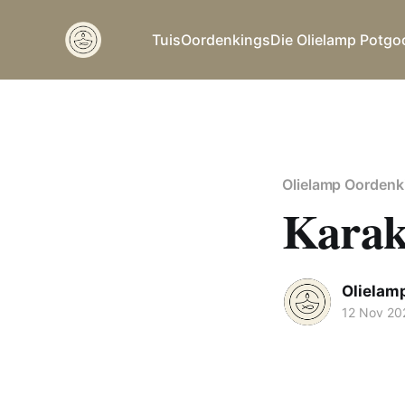
Tuis
Oordenkings
Die Olielamp Potgo
Olielamp Oordenk
Karak
Olielam
12 Nov 20