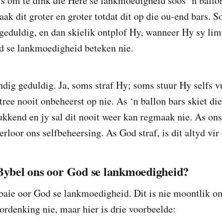
is om te dink die Here se lankmoedigheid soos ‘n ballon
raak dit groter en groter totdat dit op die ou-end bars
 geduldig, en dan skielik ontplof Hy, wanneer Hy sy lim
od se lankmoedigheid beteken nie.
ndig geduldig. Ja, soms straf Hy; soms stuur Hy selfs vu
ree nooit onbeheerst op nie. As ‘n ballon bars skiet die
tukkend en jy sal dit nooit weer kan regmaak nie. As on
erloor ons selfbeheersing. As God straf, is dit altyd vi
 Bybel ons oor God se lankmoedigheid?
baie oor God se lankmoedigheid. Dit is nie moontlik om
oordenking nie, maar hier is drie voorbeelde: