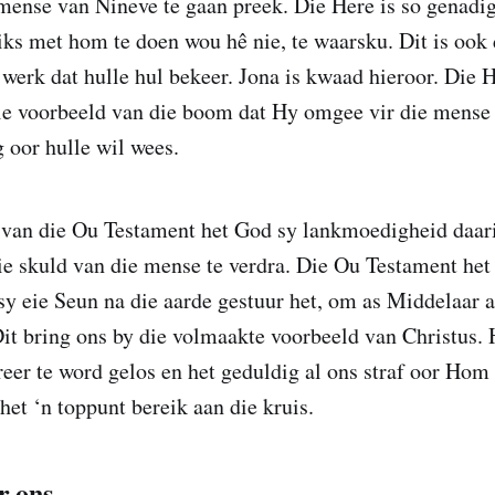
mense van Nineve te gaan preek. Die Here is so genadi
iks met hom te doen wou hê nie, te waarsku. Dit is ook
werk dat hulle hul bekeer. Jona is kwaad hieroor. Die H
ie voorbeeld van die boom dat Hy omgee vir die mense
 oor hulle wil wees.
e van die Ou Testament het God sy lankmoedigheid daar
e skuld van die mense te verdra. Die Ou Testament het 
y eie Seun na die aarde gestuur het, om as Middelaar a
 Dit bring ons by die volmaakte voorbeeld van Christus. 
eer te word gelos en het geduldig al ons straf oor Hom
et ‘n toppunt bereik aan die kruis.
r ons