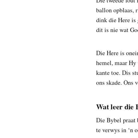
Die tweede fout 
ballon opblaas, 
dink die Here is
dit is nie wat G
Die Here is onei
hemel, maar Hy t
kante toe. Dis s
ons skade. Ons v
Wat leer die
Die Bybel praat 
te verwys in ‘n 