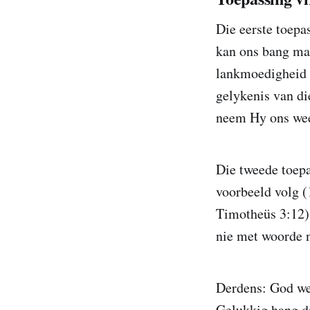
Die eerste toepa
kan ons bang ma
lankmoedigheid h
gelykenis van di
neem Hy ons wee
Die tweede toepa
voorbeeld volg (1
Timotheüs 3:12).
nie met woorde n
Derdens: God wer
Gelukkig hang di