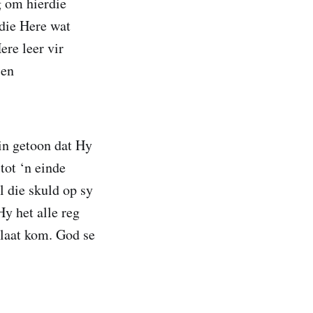
g om hierdie
 die Here wat
ere leer vir
 en
in getoon dat Hy
tot ‘n einde
l die skuld op sy
Hy het alle reg
 laat kom. God se