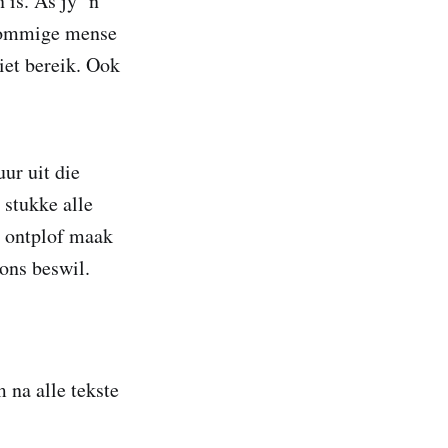
 is. As jy ‘n
. Sommige mense
iet bereik. Ook
ur uit die
 stukke alle
s ontplof maak
r ons beswil.
 na alle tekste