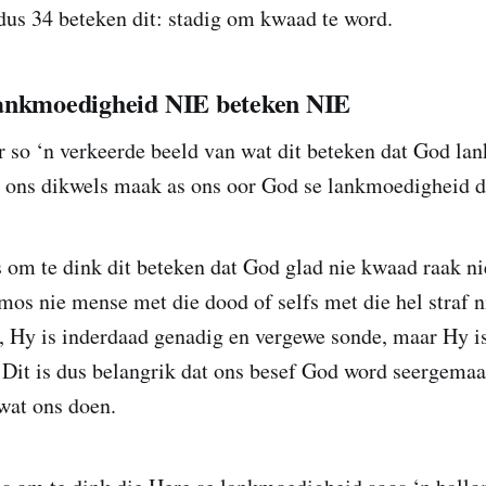
dus 34 beteken dit: stadig om kwaad te word.
lankmoedigheid NIE beteken NIE
r so ‘n verkeerde beeld van wat dit beteken dat God la
at ons dikwels maak as ons oor God se lankmoedigheid
is om te dink dit beteken dat God glad nie kwaad raak ni
 mos nie mense met die dood of selfs met die hel straf n
s, Hy is inderdaad genadig en vergewe sonde, maar Hy i
 Dit is dus belangrik dat ons besef God word seergemaa
 wat ons doen.