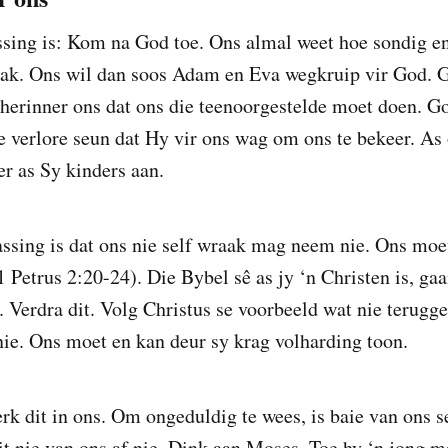
ssing is: Kom na God toe. Ons almal weet hoe sondig en
ak. Ons wil dan soos Adam en Eva wegkruip vir God. 
erinner ons dat ons die teenoorgestelde moet doen. Go
e verlore seun dat Hy vir ons wag om ons te bekeer. As
r as Sy kinders aan.
ssing is dat ons nie self wraak mag neem nie. Ons moet
 Petrus 2:20-24). Die Bybel sê as jy ‘n Christen is, gaa
 Verdra dit. Volg Christus se voorbeeld wat nie teruggev
ie. Ons moet en kan deur sy krag volharding toon.
k dit in ons. Om ongeduldig te wees, is baie van ons 
t nie van ons af nie. Dink aan Moses. Toe hy ‘n jong m