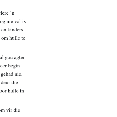
Here ‘n
g nie vol is
 en kinders
 om hulle te
al gou agter
weer begin
 gehad nie.
 deur die
oor hulle in
m.
om vir die