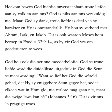
Hoekom bewys God hierdie onverstaanbare troue liefde
aan sy volk en aan ons? God is niks aan ons verskuldig
nie. Maar, God sy dank, troue liefde is deel van sy
karakter en Hy is onveranderlik. Hy hou sy verbond met
Abram, Isak, en Jakob. Dit is ook waarop Moses hom
beroep in Exodus 32:9-14, as hy vir God vra om
goedertieren te wees.
God hou ook die oer-oue moederbelofte. God se troue
liefde word die duidelikste uitgedruk in God die Seun
se menswording: “Want so lief het God die wêreld
gehad, dat Hy sy eniggebore Seun gegee het, sodat
elkeen wat in Hom glo, nie verlore mag gaan nie, maar
die ewige lewe kan hê” (Johannes 3:16). Dit is vir ons
‘n pragtige troos.