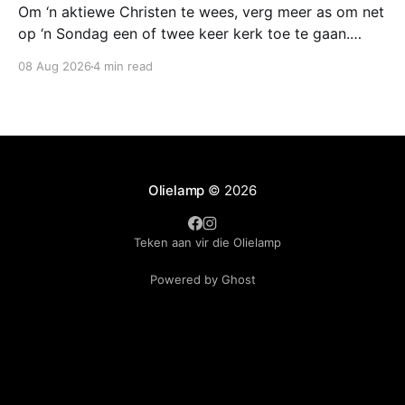
Om ‘n aktiewe Christen te wees, verg meer as om net
op ‘n Sondag een of twee keer kerk toe te gaan.
Inteendeel, die Bybel vertel ons dat mense gedurig
08 Aug 2026
4 min read
moet streef daarna om soos Christus te wees en
vernuwe te word deur sy werke.
Olielamp
© 2026
Teken aan vir die Olielamp
Powered by Ghost