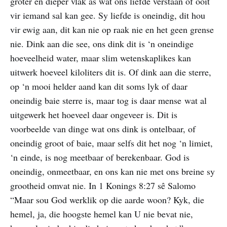
groter en dieper vlak as wat ons liefde verstaan of ooit
vir iemand sal kan gee. Sy liefde is oneindig, dit hou
vir ewig aan, dit kan nie op raak nie en het geen grense
nie. Dink aan die see, ons dink dit is ‘n oneindige
hoeveelheid water, maar slim wetenskaplikes kan
uitwerk hoeveel kiloliters dit is. Of dink aan die sterre,
op ‘n mooi helder aand kan dit soms lyk of daar
oneindig baie sterre is, maar tog is daar mense wat al
uitgewerk het hoeveel daar ongeveer is. Dit is
voorbeelde van dinge wat ons dink is ontelbaar, of
oneindig groot of baie, maar selfs dit het nog ‘n limiet,
‘n einde, is nog meetbaar of berekenbaar. God is
oneindig, onmeetbaar, en ons kan nie met ons breine sy
grootheid omvat nie. In 1 Konings 8:27 sê Salomo
“Maar sou God werklik op die aarde woon? Kyk, die
hemel, ja, die hoogste hemel kan U nie bevat nie,