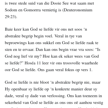
is twee stede suid van die Dooie See wat saam met
Sodom en Gomorrra vernietig is (Deuteronomium
29:23).
Baie keer kan God se liefde vir ons net soos ‘n
abstrakte begrip begin voel. Veral in tye van
beproewings kan ons sukkel om God se liefde raak te
sien en te ervaar. Dan kan ons begin vrae vra soos: “Is
God nog lief vir my? Hoe kan ek seker wees van God
se liefde?” Hoséa 11 leer vir ons troosvolle waarhede
oor God se liefde. Ons gaan veral fokus op vers 1.
God se liefde is nie bloot ‘n abstrakte begrip nie, maar
Hy openbaar sy liefde op ‘n konkrete manier deur sy
dade, veral sy dade van verlossing. Ons kan toeneem in
sekerheid van God se liefde as ons ons oë aanhou vestig