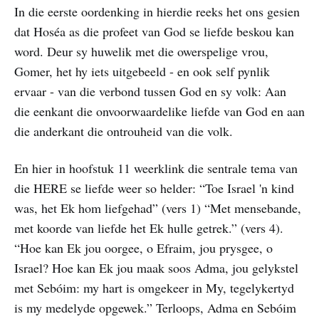
In die eerste oordenking in hierdie reeks het ons gesien
dat Hoséa as die profeet van God se liefde beskou kan
word. Deur sy huwelik met die owerspelige vrou,
Gomer, het hy iets uitgebeeld - en ook self pynlik
ervaar - van die verbond tussen God en sy volk: Aan
die eenkant die onvoorwaardelike liefde van God en aan
die anderkant die ontrouheid van die volk.
En hier in hoofstuk 11 weerklink die sentrale tema van
die HERE se liefde weer so helder: “Toe Israel 'n kind
was, het Ek hom liefgehad” (vers 1) “Met mensebande,
met koorde van liefde het Ek hulle getrek.” (vers 4).
“Hoe kan Ek jou oorgee, o Efraim, jou prysgee, o
Israel? Hoe kan Ek jou maak soos Adma, jou gelykstel
met Sebóim: my hart is omgekeer in My, tegelykertyd
is my medelyde opgewek.” Terloops, Adma en Sebóim