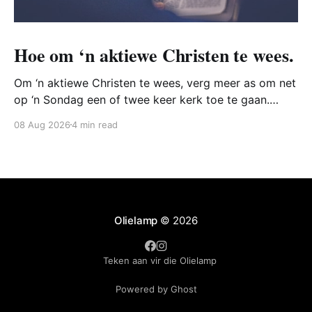
Hoe om ‘n aktiewe Christen te wees.
Om ‘n aktiewe Christen te wees, verg meer as om net
op ‘n Sondag een of twee keer kerk toe te gaan.
Inteendeel, die Bybel vertel ons dat mense gedurig
08 Aug 2026
4 min read
moet streef daarna om soos Christus te wees en
vernuwe te word deur sy werke.
Olielamp
© 2026
Teken aan vir die Olielamp
Powered by Ghost