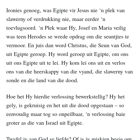
Ironies genoeg, was Egipte vir Jesus nie ‘n plek van
slawerny of verdrukking nie, maar eerder ‘n
toevlugsoord. ‘n Plek waar Hy, Josef en Maria veilig
was teen Herodes se wrede opdrag om die seuntjies te
vermoor. En juis dan word Christus, die Seun van God,
uit Egipte geroep. Hy word geroep uit Egipte, om ons
uit ons Egipte uit te lei. Hy kom lei ons uit en verlos
ons van die heerskappy van die vyand, die slawerny van
sonde en die land van die dood.
Hoe het Hy hierdie verlossing bewerkstellig? Hy het
gely, is gekruisig en het uit die dood opgestaan – so
eenvoudig maar tog so onpeilbaar, ‘n verlossing baie
groter as die van Israel uit Egipte.
Twyfel jy aan God se liefde? Of is jy miskien besig om