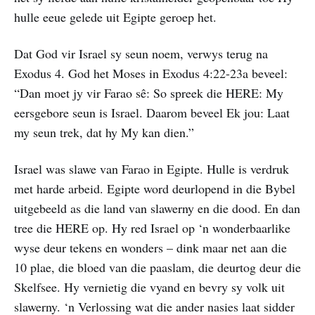
hulle eeue gelede uit Egipte geroep het.
Dat God vir Israel sy seun noem, verwys terug na
Exodus 4. God het Moses in Exodus 4:22-23a beveel:
“Dan moet jy vir Farao sê: So spreek die HERE: My
eersgebore seun is Israel. Daarom beveel Ek jou: Laat
my seun trek, dat hy My kan dien.”
Israel was slawe van Farao in Egipte. Hulle is verdruk
met harde arbeid. Egipte word deurlopend in die Bybel
uitgebeeld as die land van slawerny en die dood. En dan
tree die HERE op. Hy red Israel op ‘n wonderbaarlike
wyse deur tekens en wonders – dink maar net aan die
10 plae, die bloed van die paaslam, die deurtog deur die
Skelfsee. Hy vernietig die vyand en bevry sy volk uit
slawerny. ‘n Verlossing wat die ander nasies laat sidder