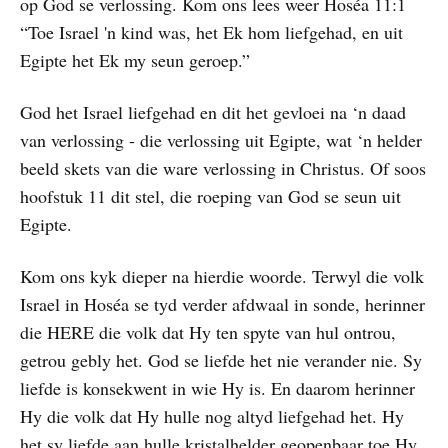
op God se verlossing. Kom ons lees weer Hoséa 11:1
“Toe Israel 'n kind was, het Ek hom liefgehad, en uit
Egipte het Ek my seun geroep.”
God het Israel liefgehad en dit het gevloei na ‘n daad
van verlossing - die verlossing uit Egipte, wat ‘n helder
beeld skets van die ware verlossing in Christus. Of soos
hoofstuk 11 dit stel, die roeping van God se seun uit
Egipte.
Kom ons kyk dieper na hierdie woorde. Terwyl die volk
Israel in Hoséa se tyd verder afdwaal in sonde, herinner
die HERE die volk dat Hy ten spyte van hul ontrou,
getrou gebly het. God se liefde het nie verander nie. Sy
liefde is konsekwent in wie Hy is. En daarom herinner
Hy die volk dat Hy hulle nog altyd liefgehad het. Hy
het sy liefde aan hulle kristalhelder geopenbaar toe Hy